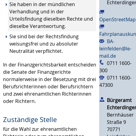
Echterdinge
Sie haben in der mündlichen
Verhandlung und in der
Urteilsfindung dieselben Rechte und
OpenStreetMap
dieselbe Verantwortung.
Fahrplanauskun
Sie sind bei der Rechtsfindung
BA-
weisungsfrei und zu absoluter
leinfelden@le-
Neutralität verpflichtet.
mail.de
0711 1600-
In der Finanzgerichtsbarkeit entscheiden
300
die Senate der Finanzgerichte
0711 1600-
normalerweise in der Besetzung mit drei
47300
Berufsrichterinnen oder Berufsrichtern
und zwei ehrenamtlichen Richterinnen
Bürgeramt
oder Richtern.
Echterdinge
Bernhäuser
Zuständige Stelle
Straße 9
für die Wahl zur ehrenamtlichen
70771