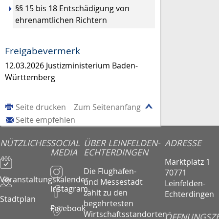
§§ 15 bis 18 Entschädigung von
ehrenamtlichen Richtern
Freigabevermerk
12.03.2026 Justizministerium Baden-
Württemberg
Seite drucken
Zum Seitenanfang
Seite empfehlen
NÜTZLICHES
SOCIAL
ÜBER LEINFELDEN-
ADRESSE
MEDIA
ECHTERDINGEN
Marktplatz 1
Die Flughafen-
70771
Veranstaltungskalender
und Messestadt
Leinfelden-
Instagram
zählt zu den
Echterdingen
Stadtplan
begehrtesten
Facebook
Wirtschaftsstandorten
ÖFFNUNGSZE