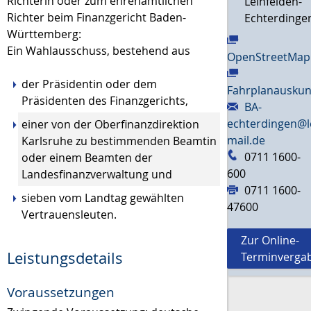
Richterin oder zum ehrenamtlichen
Leinfelden-
Richter beim Finanzgericht Baden-
Echterdinge
Württemberg:
Ein Wahlausschuss, bestehend aus
OpenStreetMap
der Präsidentin oder dem
Fahrplanauskun
Präsidenten des Finanzgerichts,
BA-
echterdingen@l
einer von der Oberfinanzdirektion
mail.de
Karlsruhe zu bestimmenden Beamtin
0711 1600-
oder einem Beamten der
600
Landesfinanzverwaltung und
0711 1600-
sieben vom Landtag gewählten
47600
Vertrauensleuten.
Zur Online-
Leistungsdetails
Terminverga
Voraussetzungen