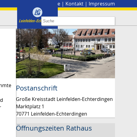
Stadtplan
|
Presse
|
Kontakt
|
Impressum
immte
Postanschrift
Große Kreisstadt Leinfelden-Echterdingen
nd
Marktplatz 1
r
70771 Leinfelden-Echterdingen
Öffnungszeiten Rathaus