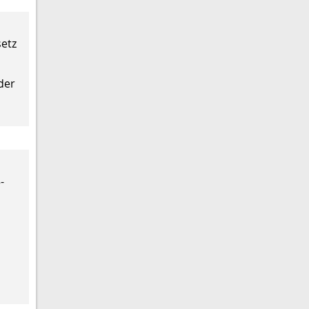
etz
der
-