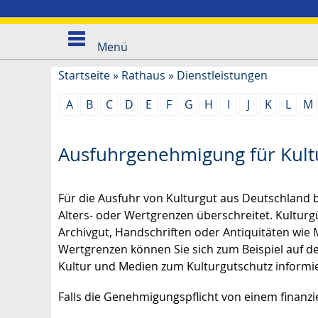
Menü
Startseite
»
Rathaus
»
Dienstleistungen
A
B
C
D
E
F
G
H
I
J
K
L
M
Ausfuhrgenehmigung für Kult
Für die Ausfuhr von Kulturgut aus Deutschland
Alters- oder Wertgrenzen überschreitet. Kulturg
Archivgut, Handschriften oder Antiquitäten wie
Wertgrenzen können Sie sich zum Beispiel auf d
Kultur und Medien zum Kulturgutschutz informi
Falls die Genehmigungspflicht von einem finanzie