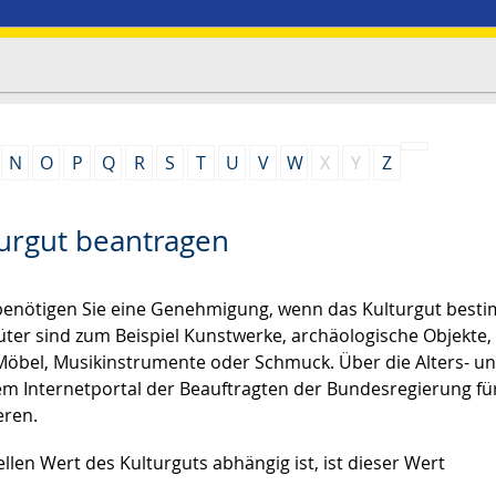
N
O
P
Q
R
S
T
U
V
W
X
Y
Z
urgut beantragen
 benötigen Sie eine Genehmigung, wenn das Kulturgut best
üter sind zum Beispiel Kunstwerke, archäologische Objekte,
 Möbel, Musikinstrumente oder Schmuck. Über die Alters- u
em Internetportal der Beauftragten der Bundesregierung fü
eren.
llen Wert des Kulturguts abhängig ist, ist dieser Wert