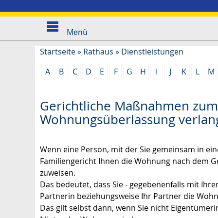
Menü
Startseite
»
Rathaus
»
Dienstleistungen
A
B
C
D
E
F
G
H
I
J
K
L
M
Gerichtliche Maßnahmen zum 
Wohnungsüberlassung verlan
Wenn eine Person, mit der Sie gemeinsam in ein
Familiengericht Ihnen die Wohnung nach dem Ge
zuweisen.
Das bedeutet, dass Sie - gegebenenfalls mit Ihr
Partnerin beziehungsweise Ihr Partner die Woh
Das gilt selbst dann, wenn Sie nicht Eigentüme