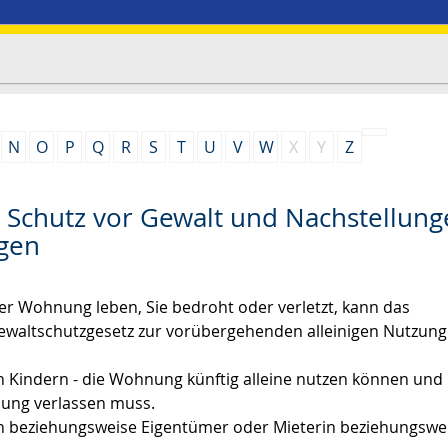
N
O
P
Q
R
S
T
U
V
W
X
Y
Z
Schutz vor Gewalt und Nachstellung
gen
er Wohnung leben, Sie bedroht oder verletzt, kann das
waltschutzgesetz zur vorübergehenden alleinigen Nutzung
en Kindern - die Wohnung künftig alleine nutzen können und 
nung verlassen muss.
rin beziehungsweise Eigentümer oder Mieterin beziehungswe