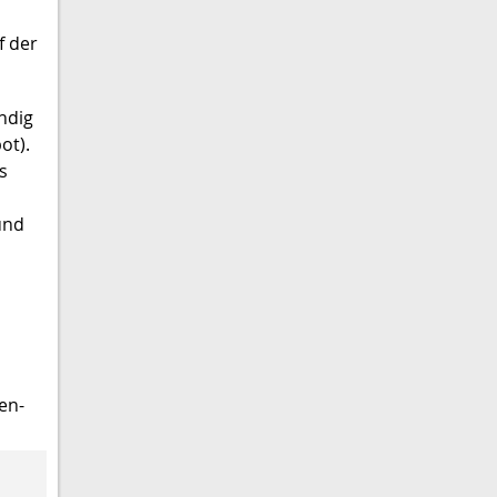
f der
ndig
ot).
s
und
en-