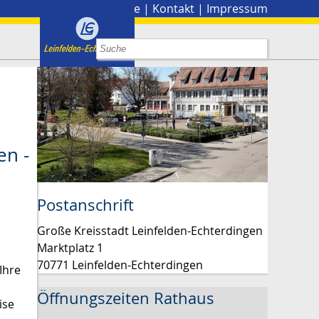
Stadtplan
|
Presse
|
Kontakt
|
Impressum
en -
Postanschrift
Große Kreisstadt Leinfelden-Echterdingen
Marktplatz 1
70771 Leinfelden-Echterdingen
Ihre
Öffnungszeiten Rathaus
ise