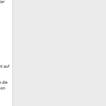
ter
t auf
n die
son