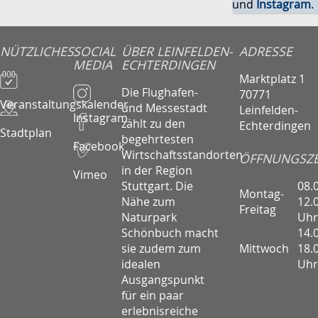
und
Instagram
.
NÜTZLICHES
SOCIAL
ÜBER LEINFELDEN-
ADRESSE
MEDIA
ECHTERDINGEN
Marktplatz 1
Die Flughafen-
70771
Veranstaltungskalender
und Messestadt
Leinfelden-
Instagram
zählt zu den
Echterdingen
Stadtplan
begehrtesten
Facebook
Wirtschaftsstandorten
ÖFFNUNGSZE
in der Region
Vimeo
08.
Stuttgart. Die
Montag-
12.
Nähe zum
Freitag
Uhr
Naturpark
14.
Schönbuch macht
Mittwoch
18.
sie zudem zum
Uhr
idealen
Ausgangspunkt
für ein paar
erlebnisreiche