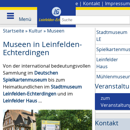
Stadtplan
|
Presse
|
Kontakt
|
Impressum
Menü
Startseite
»
Kultur
»
Museen
Stadtmuseum
LE
Museen in Leinfelden-
Spielkartenm
Echterdingen
Leinfelder
Von der international bedeutungsvollen
Haus
Sammlung im
Deutschen
Mühlenmuseu
Spielkartenmuseum
bis zum
Veranstalt
Heimatkundlichen im
Stadtmuseum
Leinfelden-Echterdingen
und im
zum
Leinfelder Haus
…
Veranstaltun
Kontakt