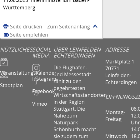
Württemberg
Seite drucken
Zum Seitenanfang
Seite empfehlen
NÜTZLICHES
SOCIAL
ÜBER LEINFELDEN-
ADRESSE
MEDIA
ECHTERDINGEN
Marktplatz 1
Die Flughafen-
70771
Veranstaltungskalender
und Messestadt
Leinfelden-
Instagram
zählt zu den
Echterdingen
Stadtplan
begehrtesten
Facebook
Wirtschaftsstandorten
ÖFFNUNGSZE
in der Region
Vimeo
08.
Stuttgart. Die
Montag-
12.
Nähe zum
Freitag
Uhr
Naturpark
14.
Schönbuch macht
Mittwoch
18.
sie zudem zum