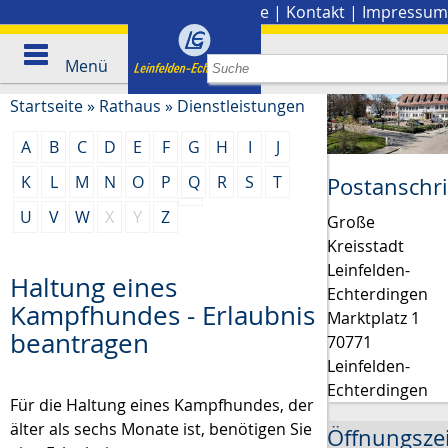
Stadtplan
|
Presse
|
Kontakt
|
Impressum
Menü
Startseite
»
Rathaus
»
Dienstleistungen
A
B
C
D
E
F
G
H
I
J
K
L
M
N
O
P
Q
R
S
T
Postanschri
U
V
W
X
Y
Z
Große
Kreisstadt
Leinfelden-
Haltung eines
Echterdingen
Kampfhundes - Erlaubnis
Marktplatz 1
beantragen
70771
Leinfelden-
Echterdingen
Für die Haltung eines Kampfhundes, der
älter als sechs Monate ist, benötigen Sie
Öffnungsze