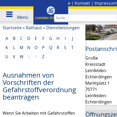
Stadtplan
|
Presse
|
Kontakt
|
Impressum
Menü
Startseite
»
Rathaus
»
Dienstleistungen
A
B
C
D
E
F
G
H
I
J
K
L
M
N
O
P
Q
R
S
T
Postanschri
U
V
W
X
Y
Z
Große
Kreisstadt
Leinfelden-
Ausnahmen von
Echterdingen
Vorschriften der
Marktplatz 1
Gefahrstoffverordnung
70771
beantragen
Leinfelden-
Echterdingen
Wenn Sie Arbeiten mit Gefahrstoffen
Öffnungsze