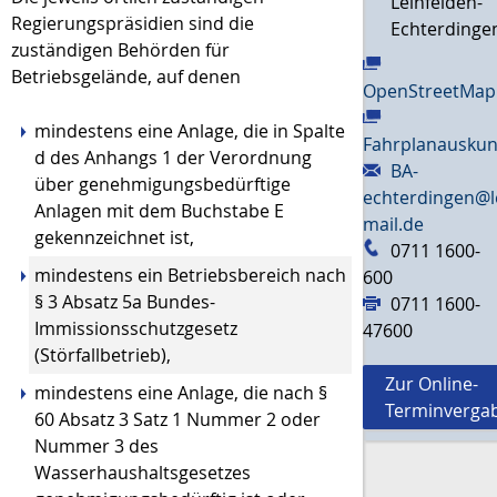
Leinfelden-
Regierungspräsidien sind die
Echterdinge
zuständigen Behörden für
Betriebsgelände, auf denen
OpenStreetMap
mindestens eine Anlage, die in Spalte
Fahrplanauskun
d des Anhangs 1 der Verordnung
BA-
über genehmigungsbedürftige
echterdingen@l
Anlagen mit dem Buchstabe E
mail.de
gekennzeichnet ist,
0711 1600-
mindestens ein Betriebsbereich nach
600
§ 3 Absatz 5a Bundes-
0711 1600-
Immissionsschutzgesetz
47600
(Störfallbetrieb),
Zur Online-
mindestens eine Anlage, die nach §
Terminverga
60 Absatz 3 Satz 1 Nummer 2 oder
Nummer 3 des
Wasserhaushaltsgesetzes