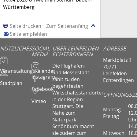
Württemberg
Seite drucken
Zum Seitenanfang
Seite empfehlen
NÜTZLICHES
SOCIAL
ÜBER LEINFELDEN-
ADRESSE
MEDIA
ECHTERDINGEN
Marktplatz 1
Die Flughafen-
70771
Veranstaltungskalender
und Messestadt
Leinfelden-
Instagram
zählt zu den
Echterdingen
Stadtplan
begehrtesten
Facebook
Wirtschaftsstandorten
ÖFFNUNGSZE
in der Region
Vimeo
08.
Stuttgart. Die
Montag-
12.
Nähe zum
Freitag
Uhr
Naturpark
14.
Schönbuch macht
Mittwoch
18.
sie zudem zum