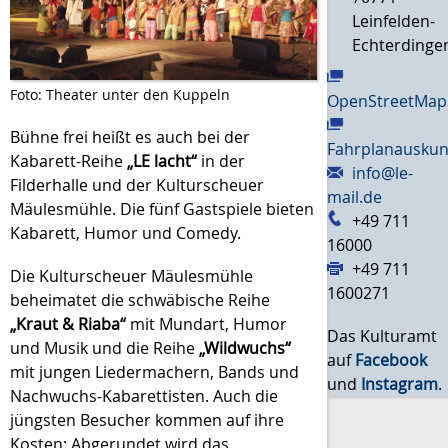
Leinfelden-
Echterdinge
Foto: Theater unter den Kuppeln
OpenStreetMap
Bühne frei heißt es auch bei der
Fahrplanauskun
Kabarett-Reihe
„LE lacht“
in der
info@le-
Filderhalle und der Kulturscheuer
mail.de
Mäulesmühle. Die fünf Gastspiele bieten
+49 711
Kabarett, Humor und Comedy.
16000
+49 711
Die Kulturscheuer Mäulesmühle
1600271
beheimatet die schwäbische Reihe
„Kraut & Riaba“
mit Mundart, Humor
Das Kulturamt
und Musik und die Reihe
„Wildwuchs“
auf
Facebook
mit jungen Liedermachern, Bands und
und
Instagram
.
Nachwuchs-Kabarettisten. Auch die
jüngsten Besucher kommen auf ihre
Kosten: Abgerundet wird das