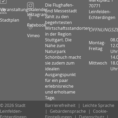
Die Flughafen-
70771
Veranstaltungskalender
und Messestadt
Leinfelden-
Instagram
zählt zu den
Echterdingen
Stadtplan
begehrtesten
Facebook
Wirtschaftsstandorten
ÖFFNUNGSZE
in der Region
Vimeo
08.
Stuttgart. Die
Montag-
12.
Nähe zum
Freitag
Uhr
Naturpark
14.
Schönbuch macht
Mittwoch
18.
sie zudem zum
Uhr
idealen
Ausgangspunkt
für ein paar
erlebnisreiche
und erholsame
Tage.
© 2026 Stadt
Barrierefreiheit
|
Leichte Sprache
Leinfelden-
|
Gebärdensprache
|
Cookie-
Echterdingen
Einstellungen
|
Datenschutz
|