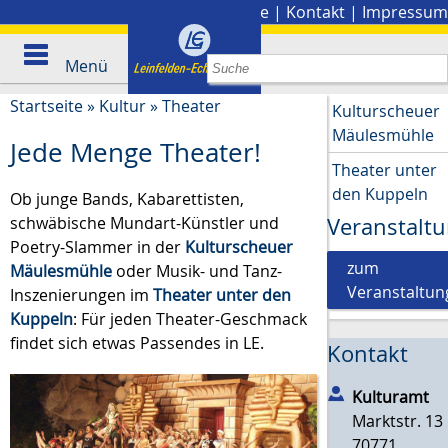
Stadtplan
|
Presse
|
Kontakt
|
Impressum
Menü
Startseite
»
Kultur
»
Theater
Kulturscheuer
Mäulesmühle
Jede Menge Theater!
Theater unter
den Kuppeln
Ob junge Bands, Kabarettisten,
schwäbische Mundart-Künstler und
Veranstalt
Poetry-Slammer in der
Kulturscheuer
zum
Mäulesmühle
oder Musik- und Tanz-
Veranstaltun
Inszenierungen im
Theater unter den
Kuppeln
: Für jeden Theater-Geschmack
findet sich etwas Passendes in LE.
Kontakt
Kulturamt
Marktstr. 13
70771