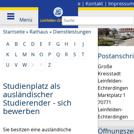
Stadtplan
|
Presse
|
Kontakt
|
Impressum
Menü
Startseite
»
Rathaus
»
Dienstleistungen
A
B
C
D
E
F
G
H
I
J
K
L
M
N
O
P
Q
R
S
T
Postanschri
U
V
W
X
Y
Z
Große
Kreisstadt
Leinfelden-
Studienplatz als
Echterdingen
ausländischer
Marktplatz 1
Studierender - sich
70771
bewerben
Leinfelden-
Echterdingen
Sie besitzen eine ausländische
Öffnungsze