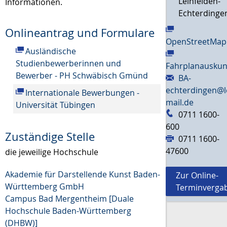
Leinfelden-
Informationen.
Echterdinge
Onlineantrag und Formulare
OpenStreetMap
Ausländische
Studienbewerberinnen und
Fahrplanauskun
Bewerber - PH Schwäbisch Gmünd
BA-
echterdingen@l
Internationale Bewerbungen -
mail.de
Universität Tübingen
0711 1600-
600
Zuständige Stelle
0711 1600-
47600
die jeweilige Hochschule
Akademie für Darstellende Kunst Baden-
Zur Online-
Württemberg GmbH
Terminverga
Campus Bad Mergentheim [Duale
Hochschule Baden-Württemberg
(DHBW)]