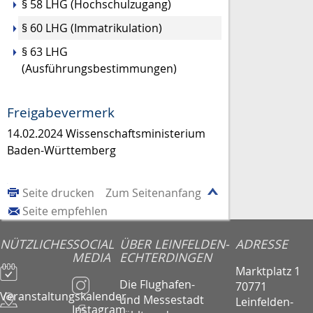
§ 58 LHG (Hochschulzugang)
§ 60 LHG (Immatrikulation)
§ 63 LHG
(Ausführungsbestimmungen)
Freigabevermerk
14.02.2024
Wissenschaftsministerium
Baden-Württemberg
Seite drucken
Zum Seitenanfang
Seite empfehlen
NÜTZLICHES
SOCIAL
ÜBER LEINFELDEN-
ADRESSE
MEDIA
ECHTERDINGEN
Marktplatz 1
Die Flughafen-
70771
Veranstaltungskalender
und Messestadt
Leinfelden-
Instagram