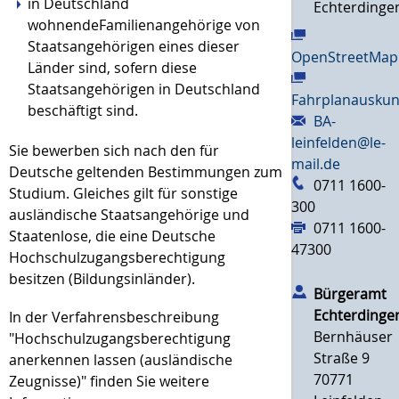
in Deutschland
Echterdinge
wohnendeFamilienangehörige von
Staatsangehörigen eines dieser
OpenStreetMap
Länder sind, sofern diese
Staatsangehörigen in Deutschland
Fahrplanauskun
beschäftigt sind.
BA-
leinfelden@le-
Sie bewerben sich nach den für
mail.de
Deutsche geltenden Bestimmungen zum
0711 1600-
Studium. Gleiches gilt für sonstige
300
ausländische Staatsangehörige und
0711 1600-
Staatenlose, die eine Deutsche
47300
Hochschulzugangsberechtigung
besitzen (Bildungsinländer).
Bürgeramt
Echterdinge
In der Verfahrensbeschreibung
Bernhäuser
"Hochschulzugangsberechtigung
Straße 9
anerkennen lassen (ausländische
70771
Zeugnisse)" finden Sie weitere