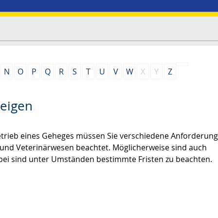
N
O
P
Q
R
S
T
U
V
W
X
Y
Z
zeigen
Betrieb eines Geheges müssen Sie verschiedene Anforderun
 und Veterinärwesen beachtet. Möglicherweise sind auch
ei sind unter Umständen bestimmte Fristen zu beachten.