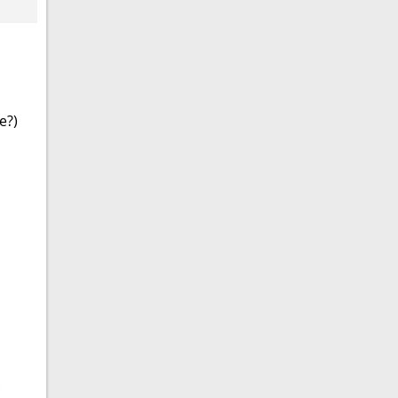
e?)
.