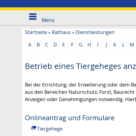
Menü
Startseite
»
Rathaus
»
Dienstleistungen
A
B
C
D
E
F
G
H
I
J
K
L
M
Betrieb eines Tiergeheges an
Bei der Errichtung, der Erweiterung oder dem 
aus den Bereichen Naturschutz, Forst, Baurecht
Anzeigen oder Genehmigungen notwendig. Hierb
Onlineantrag und Formulare
Tiergehege