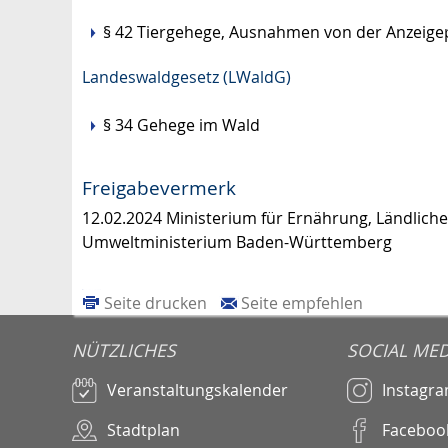
§ 42
Tiergehege, Ausnahmen von der Anzeigep
Landeswaldgesetz (LWaldG)
§ 34 Gehege im Wald
Freigabevermerk
12.02.2024 Ministerium für Ernährung, Ländli
Umweltministerium Baden-Württemberg
Seite drucken
Seite empfehlen
NÜTZLICHES
SOCIAL MED
Veranstaltungskalender
Instagr
Stadtplan
Faceboo