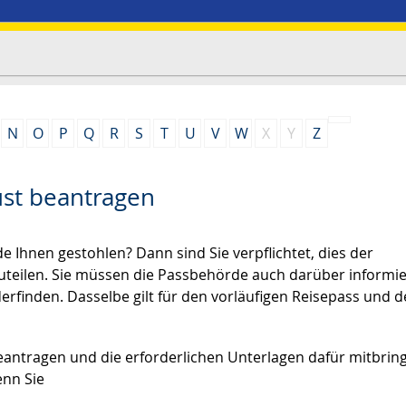
N
O
P
Q
R
S
T
U
V
W
X
Y
Z
ust beantragen
e Ihnen gestohlen? Dann sind Sie verpflichtet, dies der
uteilen. Sie müssen die Passbehörde auch darüber informie
rfinden. Dasselbe gilt für den vorläufigen Reisepass und 
antragen und die erforderlichen Unterlagen dafür mitbrin
enn Sie