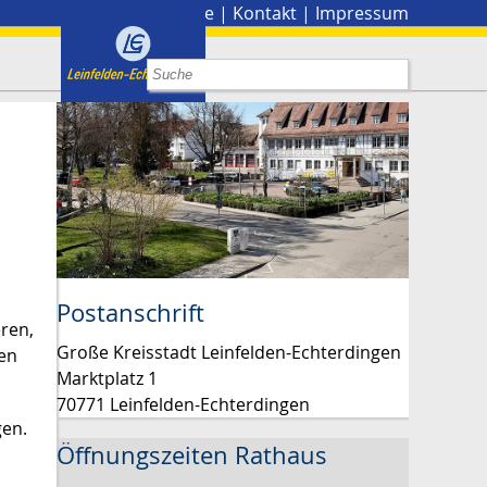
Stadtplan
|
Presse
|
Kontakt
|
Impressum
Postanschrift
ren,
Große Kreisstadt Leinfelden-Echterdingen
den
Marktplatz 1
70771 Leinfelden-Echterdingen
gen.
Öffnungszeiten Rathaus