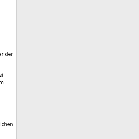
er der
ei
im
lichen