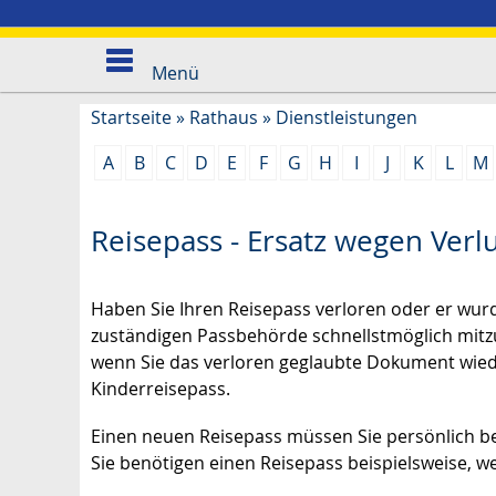
Menü
Startseite
»
Rathaus
»
Dienstleistungen
A
B
C
D
E
F
G
H
I
J
K
L
M
Reisepass - Ersatz wegen Verl
Haben Sie Ihren Reisepass verloren oder er wurd
zuständigen Passbehörde schnellstmöglich mitz
wenn Sie das verloren geglaubte Dokument wiede
Kinderreisepass.
Einen neuen Reisepass müssen Sie persönlich be
Sie benötigen einen Reisepass beispielsweise, w