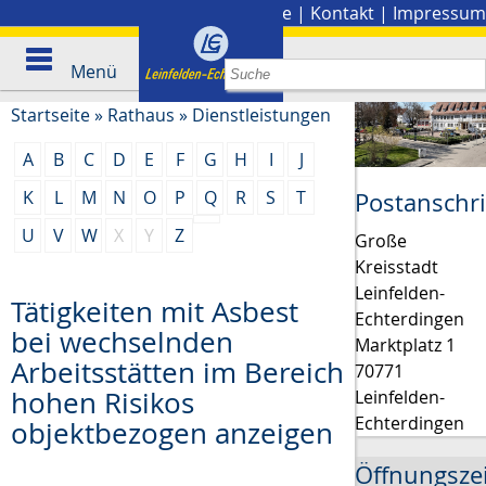
Stadtplan
|
Presse
|
Kontakt
|
Impressum
Menü
Startseite
»
Rathaus
»
Dienstleistungen
A
B
C
D
E
F
G
H
I
J
K
L
M
N
O
P
Q
R
S
T
Postanschri
U
V
W
X
Y
Z
Große
Kreisstadt
Leinfelden-
Tätigkeiten mit Asbest
Echterdingen
bei wechselnden
Marktplatz 1
Arbeitsstätten im Bereich
70771
hohen Risikos
Leinfelden-
Echterdingen
objektbezogen anzeigen
Öffnungsze