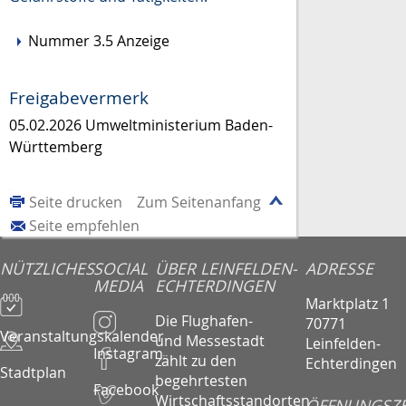
Nummer 3.5 Anzeige
Freigabevermerk
05.02.2026 Umweltministerium Baden-
Württemberg
Seite drucken
Zum Seitenanfang
Seite empfehlen
NÜTZLICHES
SOCIAL
ÜBER LEINFELDEN-
ADRESSE
MEDIA
ECHTERDINGEN
Marktplatz 1
Die Flughafen-
70771
Veranstaltungskalender
und Messestadt
Leinfelden-
Instagram
zählt zu den
Echterdingen
Stadtplan
begehrtesten
Facebook
Wirtschaftsstandorten
ÖFFNUNGSZE