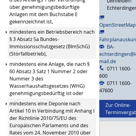
Leinfelden-
über genehmigungsbedürftige
Echterdinge
Anlagen mit dem Buchstabe E
gekennzeichnet ist,
OpenStreetMap
mindestens ein Betriebsbereich nach
§ 3 Absatz 5a Bundes-
Fahrplanauskun
Immissionsschutzgesetz (BImSchG)
BA-
(Störfallbetrieb),
echterdingen@l
mail.de
mindestens eine Anlage, die nach §
0711 1600-
60 Absatz 3 Satz 1 Nummer 2 oder
600
Nummer 3 des
0711 1600-
Wasserhaushaltsgesetzes (WHG)
47600
genehmigungsbedürftig ist oder
mindestens eine Deponie nach
Zur Online-
Artikel 10 in Verbindung mit Anhang I
Terminverga
der Richtlinie 2010/75/EU des
Europäischen Parlaments und des
Rates vom 24. November 2010 über