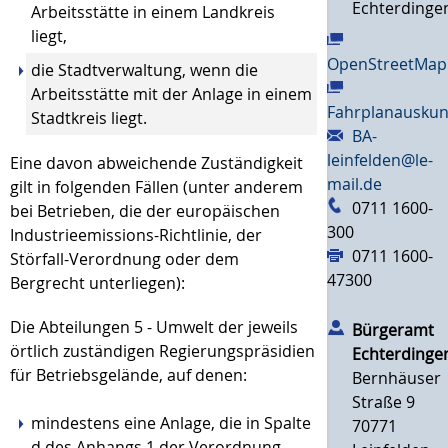
Echterdinge
Arbeitsstätte in einem Landkreis
liegt,
OpenStreetMap
die Stadtverwaltung, wenn die
Arbeitsstätte mit der Anlage in einem
Fahrplanauskun
Stadtkreis liegt.
BA-
leinfelden@le-
Eine davon abweichende Zuständigkeit
mail.de
gilt in folgenden Fällen (unter anderem
0711 1600-
bei Betrieben, die der europäischen
300
Industrieemissions-Richtlinie, der
0711 1600-
Störfall-Verordnung oder dem
47300
Bergrecht unterliegen):
Die Abteilungen 5 - Umwelt der jeweils
Bürgeramt
örtlich zuständigen Regierungspräsidien
Echterdinge
für Betriebsgelände, auf denen:
Bernhäuser
Straße 9
mindestens eine Anlage, die in Spalte
70771
d des Anhangs 1 der Verordnung