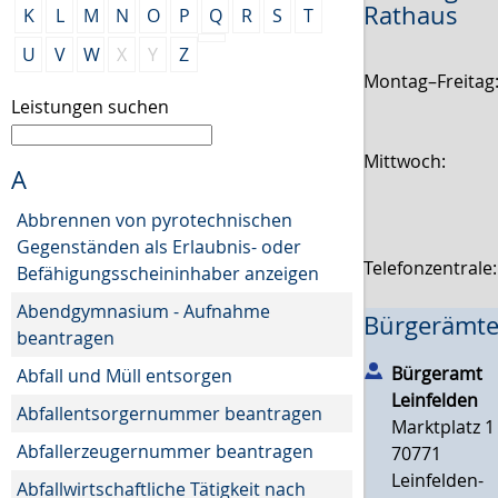
Rathaus
K
L
M
N
O
P
Q
R
S
T
U
V
W
X
Y
Z
Montag–Freitag
Leistungen suchen
Mittwoch:
A
Abbrennen von pyrotechnischen
Gegenständen als Erlaubnis- oder
Telefonzentrale
Befähigungsscheininhaber anzeigen
Abendgymnasium - Aufnahme
Bürgerämte
beantragen
Bürgeramt
Abfall und Müll entsorgen
Leinfelden
Abfallentsorgernummer beantragen
Marktplatz 1
Abfallerzeugernummer beantragen
70771
Leinfelden-
Abfallwirtschaftliche Tätigkeit nach