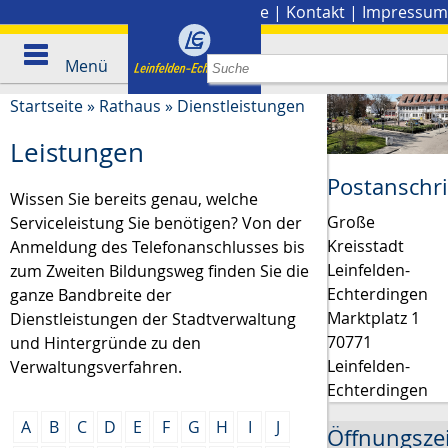
Stadtplan
|
Presse
|
Kontakt
|
Impressum
Menü
Startseite
»
Rathaus
»
Dienstleistungen
Leistungen
Postanschri
Wissen Sie bereits genau, welche
Große
Serviceleistung Sie benötigen? Von der
Kreisstadt
Anmeldung des Telefonanschlusses bis
Leinfelden-
zum Zweiten Bildungsweg finden Sie die
Echterdingen
ganze Bandbreite der
Marktplatz 1
Dienstleistungen der Stadtverwaltung
70771
und Hintergründe zu den
Leinfelden-
Verwaltungsverfahren.
Echterdingen
A
B
C
D
E
F
G
H
I
J
Öffnungsze