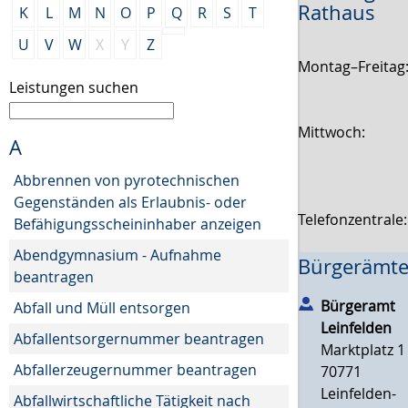
Rathaus
K
L
M
N
O
P
Q
R
S
T
U
V
W
X
Y
Z
Montag–Freitag
Leistungen suchen
Mittwoch:
A
Abbrennen von pyrotechnischen
Gegenständen als Erlaubnis- oder
Telefonzentrale
Befähigungsscheininhaber anzeigen
Abendgymnasium - Aufnahme
Bürgerämte
beantragen
Bürgeramt
Abfall und Müll entsorgen
Leinfelden
Abfallentsorgernummer beantragen
Marktplatz 1
Abfallerzeugernummer beantragen
70771
Leinfelden-
Abfallwirtschaftliche Tätigkeit nach