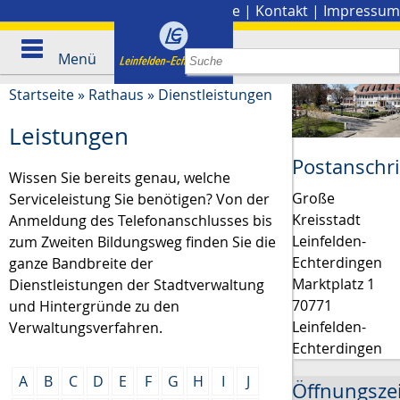
Stadtplan
|
Presse
|
Kontakt
|
Impressum
Menü
Startseite
»
Rathaus
»
Dienstleistungen
Leistungen
Postanschri
Wissen Sie bereits genau, welche
Große
Serviceleistung Sie benötigen? Von der
Kreisstadt
Anmeldung des Telefonanschlusses bis
Leinfelden-
zum Zweiten Bildungsweg finden Sie die
Echterdingen
ganze Bandbreite der
Marktplatz 1
Dienstleistungen der Stadtverwaltung
70771
und Hintergründe zu den
Leinfelden-
Verwaltungsverfahren.
Echterdingen
A
B
C
D
E
F
G
H
I
J
Öffnungsze