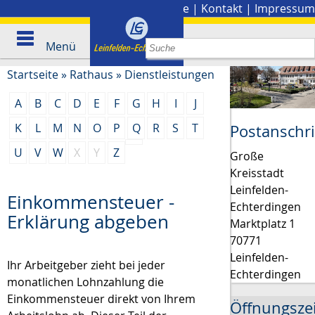
Stadtplan
|
Presse
|
Kontakt
|
Impressum
Menü
Startseite
»
Rathaus
»
Dienstleistungen
A
B
C
D
E
F
G
H
I
J
K
L
M
N
O
P
Q
R
S
T
Postanschri
U
V
W
X
Y
Z
Große
Kreisstadt
Leinfelden-
Einkommensteuer -
Echterdingen
Erklärung abgeben
Marktplatz 1
70771
Leinfelden-
Ihr Arbeitgeber zieht bei jeder
Echterdingen
monatlichen Lohnzahlung die
Einkommensteuer direkt von Ihrem
Öffnungsze