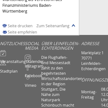
Finanzministeriums Baden-
Württemberg
Seite drucken
Zum Seitenanfang
Seite empfehlen
NÜTZLICHES
SOCIAL
ÜBER LEINFELDEN-
ADRESSE
MEDIA
ECHTERDINGEN
Marktplatz 1
Die Flughafen-
70771
Veranstaltungskalender
und Messestadt
Leinfelden-
Instagram
zählt zu den
Echterdingen
Stadtplan
begehrtesten
Facebook
Wirtschaftsstandorten
ÖFFNUNGSZE
in der Region
Vimeo
08.
Stuttgart. Die
Montag-
12.
Nähe zum
Freitag
Uhr
Naturpark
14.
Schönbuch macht