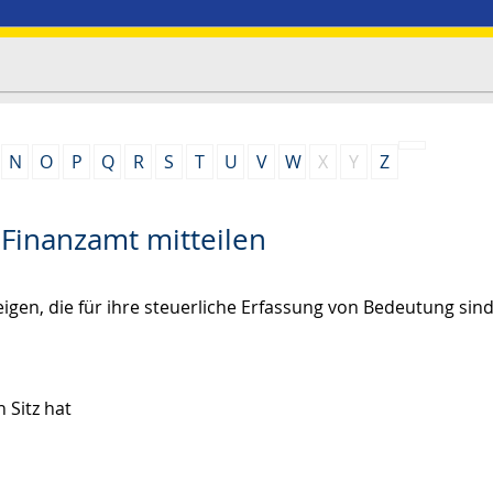
N
O
P
Q
R
S
T
U
V
W
X
Y
Z
Finanzamt mitteilen
igen, die für ihre steuerliche Erfassung von Bedeutung sind
 Sitz hat