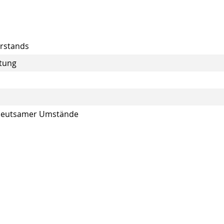
rstands
itung
edeutsamer Umstände