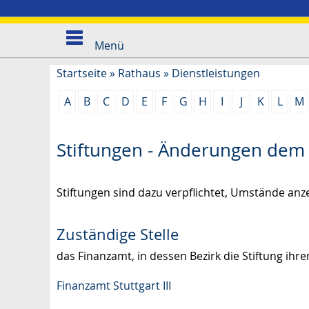
Menü
Startseite
»
Rathaus
»
Dienstleistungen
A
B
C
D
E
F
G
H
I
J
K
L
M
Stiftungen - Änderungen dem 
Stiftungen sind dazu verpflichtet, Umstände anze
Zuständige Stelle
das Finanzamt, in dessen Bezirk die Stiftung ihren
Finanzamt Stuttgart III