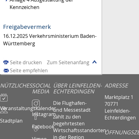
Kennzeichen
Freigabevermerk
16.12.2025 Verkehrsministerium Baden-
Württemberg
Seite drucken
Zum Seitenanfang
Seite empfehlen
NÜTZLICHES
SOCIAL
ÜBER LEINFELDEN-
ADRESSE
MEDIA
ECHTERDINGEN
Marktplatz 1
Die Flughafen-
70771
Veranstaltungskalender
und Messestadt
Leinfelden-
Instagram
zählt zu den
Echterdingen
Stadtplan
begehrtesten
Facebook
Wirtschaftsstandorten
ÖFFNUNGSZE
in der Region