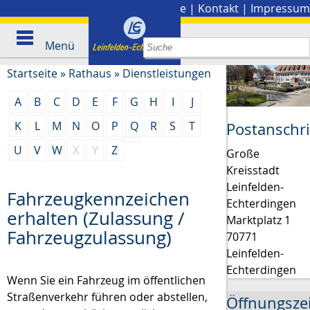
Stadtplan
|
Presse
|
Kontakt
|
Impressum
Menü
Startseite
»
Rathaus
»
Dienstleistungen
A
B
C
D
E
F
G
H
I
J
K
L
M
N
O
P
Q
R
S
T
Postanschri
U
V
W
X
Y
Z
Große
Kreisstadt
Leinfelden-
Fahrzeugkennzeichen
Echterdingen
erhalten (Zulassung /
Marktplatz 1
Fahrzeugzulassung)
70771
Leinfelden-
Echterdingen
Wenn Sie ein Fahrzeug im öffentlichen
Straßenverkehr führen oder abstellen,
Öffnungsze