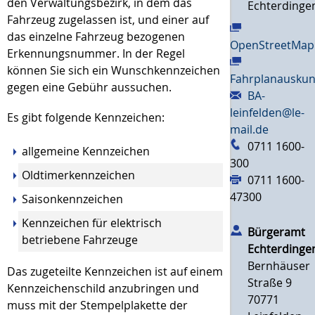
den Verwaltungsbezirk, in dem das
Echterdinge
Fahrzeug zugelassen ist, und einer auf
das einzelne Fahrzeug bezogenen
OpenStreetMap
Erkennungsnummer. In der Regel
können Sie sich ein Wunschkennzeichen
Fahrplanauskun
gegen eine Gebühr aussuchen.
BA-
leinfelden@le-
Es gibt folgende Kennzeichen:
mail.de
0711 1600-
allgemeine Kennzeichen
300
Oldtimerkennzeichen
0711 1600-
47300
Saisonkennzeichen
Kennzeichen für elektrisch
Bürgeramt
betriebene Fahrzeuge
Echterdinge
Bernhäuser
Das zugeteilte Kennzeichen ist auf einem
Straße 9
Kennzeichenschild anzubringen und
70771
muss mit der Stempelplakette der