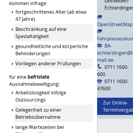
Leinfelden-
kommen infrage:
Echterdinge
fortgeschrittenes Alter (ab etwa
47 Jahre)
OpenStreetMap
Beschränkung auf eine
Spezialtätigkeit
Fahrplanauskun
BA-
gesundheitliche und körperliche
echterdingen@l
Behinderungen
mail.de
Vorliegen anderer Prüfungen
0711 1600-
600
für eine
befristete
0711 1600-
Ausnahmebewilligung:
47600
Arbeitslosigkeit infolge
Outsourcings
Zur Online-
Gelegenheit zu einer
Terminverga
Betriebsübernahme
lange Wartezeiten bei