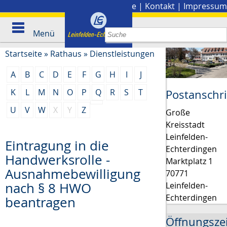
Stadtplan
|
Presse
|
Kontakt
|
Impressum
Menü
Startseite
»
Rathaus
»
Dienstleistungen
A
B
C
D
E
F
G
H
I
J
K
L
M
N
O
P
Q
R
S
T
Postanschri
U
V
W
X
Y
Z
Große
Kreisstadt
Leinfelden-
Eintragung in die
Echterdingen
Handwerksrolle -
Marktplatz 1
Ausnahmebewilligung
70771
nach § 8 HWO
Leinfelden-
Echterdingen
beantragen
Öffnungsze