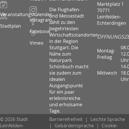
Marktplatz 1
Die Flughafen-
70771
Veranstaltungskalender
und Messestadt
Leinfelden-
Instagram
zählt zu den
Echterdingen
Stadtplan
begehrtesten
Facebook
Wirtschaftsstandorten
ÖFFNUNGSZE
in der Region
Vimeo
08.
Stuttgart. Die
Montag-
12.
Nähe zum
Freitag
Uhr
Naturpark
14.
Schönbuch macht
Mittwoch
18.
sie zudem zum
Uhr
idealen
Ausgangspunkt
für ein paar
erlebnisreiche
und erholsame
Tage.
© 2026 Stadt
Barrierefreiheit
|
Leichte Sprache
Leinfelden-
|
Gebärdensprache
|
Cookie-