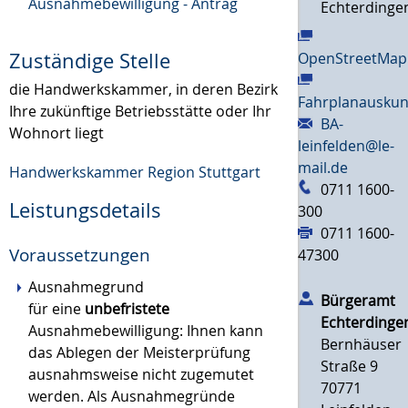
Ausnahmebewilligung - Antrag
Echterdinge
Zuständige Stelle
OpenStreetMap
die Handwerkskammer, in deren Bezirk
Fahrplanauskun
Ihre zukünftige Betriebsstätte oder Ihr
BA-
Wohnort liegt
leinfelden@le-
mail.de
Handwerkskammer Region Stuttgart
0711 1600-
Leistungsdetails
300
0711 1600-
Voraussetzungen
47300
Ausnahmegrund
Bürgeramt
für eine
unbefristete
Echterdinge
Ausnahmebewilligung: Ihnen kann
Bernhäuser
das Ablegen der Meisterprüfung
Straße 9
ausnahmsweise nicht zugemutet
70771
werden.
Als Ausnahmegründe