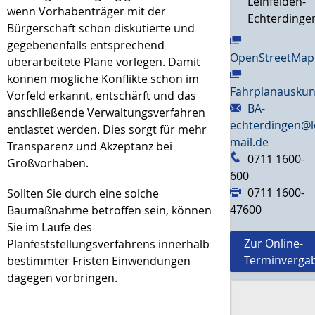
Leinfelden-
wenn Vorhabenträger mit der
Echterdinge
Bürgerschaft schon diskutierte und
gegebenenfalls entsprechend
OpenStreetMap
überarbeitete Pläne vorlegen. Damit
können mögliche Konflikte schon im
Fahrplanauskun
Vorfeld erkannt, entschärft und das
BA-
anschließende Verwaltungsverfahren
echterdingen@l
entlastet werden. Dies sorgt für mehr
mail.de
Transparenz und Akzeptanz bei
0711 1600-
Großvorhaben.
600
0711 1600-
Sollten Sie durch eine solche
47600
Baumaßnahme betroffen sein, können
Sie im Laufe des
Zur Online-
Planfeststellungsverfahrens innerhalb
Terminverga
bestimmter Fristen Einwendungen
dagegen vorbringen.