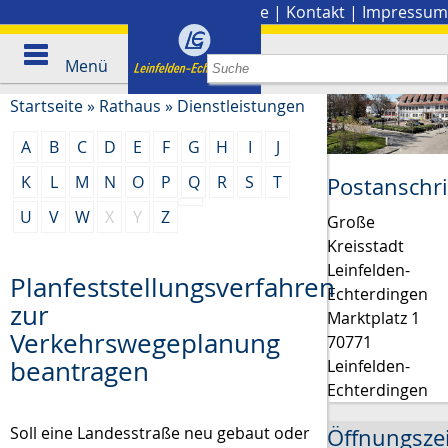
Stadtplan
|
Presse
|
Kontakt
|
Impressum
Menü
Startseite
»
Rathaus
»
Dienstleistungen
A
B
C
D
E
F
G
H
I
J
K
L
M
N
O
P
Q
R
S
T
Postanschri
U
V
W
X
Y
Z
Große
Kreisstadt
Leinfelden-
Planfeststellungsverfahren
Echterdingen
zur
Marktplatz 1
Verkehrswegeplanung
70771
beantragen
Leinfelden-
Echterdingen
Soll eine Landesstraße neu gebaut oder
Öffnungsze