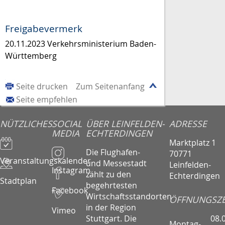
Freigabevermerk
20.11.2023 Verkehrsministerium Baden-
Württemberg
Seite drucken
Zum Seitenanfang
Seite empfehlen
NÜTZLICHES
SOCIAL
ÜBER LEINFELDEN-
ADRESSE
MEDIA
ECHTERDINGEN
Marktplatz 1
Die Flughafen-
70771
Veranstaltungskalender
und Messestadt
Leinfelden-
Instagram
zählt zu den
Echterdingen
Stadtplan
begehrtesten
Facebook
Wirtschaftsstandorten
ÖFFNUNGSZE
in der Region
Vimeo
08.
Stuttgart. Die
Montag-