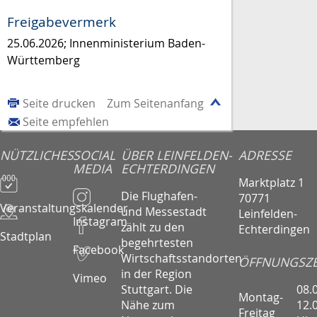
Freigabevermerk
25.06.2026; Innenministerium Baden-
Württemberg
Seite drucken
Zum Seitenanfang
Seite empfehlen
NÜTZLICHES
SOCIAL
ÜBER LEINFELDEN-
ADRESSE
MEDIA
ECHTERDINGEN
Marktplatz 1
Die Flughafen-
70771
Veranstaltungskalender
und Messestadt
Leinfelden-
Instagram
zählt zu den
Echterdingen
Stadtplan
begehrtesten
Facebook
Wirtschaftsstandorten
ÖFFNUNGSZE
in der Region
Vimeo
08.
Stuttgart. Die
Montag-
12.
Nähe zum
Freitag