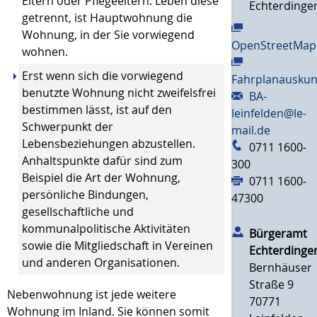
Eltern oder Pflegeeltern. Leben diese
Echterdinge
getrennt, ist Hauptwohnung die
Wohnung, in der Sie vorwiegend
OpenStreetMap
wohnen.
Erst wenn sich die vorwiegend
Fahrplanauskun
benutzte Wohnung nicht zweifelsfrei
BA-
bestimmen lässt, ist auf den
leinfelden@le-
Schwerpunkt der
mail.de
Lebensbeziehungen abzustellen.
0711 1600-
Anhaltspunkte dafür sind zum
300
Beispiel die Art der Wohnung,
0711 1600-
persönliche Bindungen,
47300
gesellschaftliche und
kommunalpolitische Aktivitäten
Bürgeramt
sowie die Mitgliedschaft in Vereinen
Echterdinge
und anderen Organisationen.
Bernhäuser
Straße 9
Nebenwohnung ist jede weitere
70771
Wohnung im Inland. Sie können somit