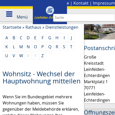
Stadtplan
|
Presse
|
Kontakt
|
Impressum
Menü
Startseite
»
Rathaus
»
Dienstleistungen
A
B
C
D
E
F
G
H
I
J
K
L
M
N
O
P
Q
R
S
T
Postanschri
U
V
W
X
Y
Z
Große
Kreisstadt
Leinfelden-
Wohnsitz - Wechsel der
Echterdingen
Hauptwohnung mitteilen
Marktplatz 1
70771
Leinfelden-
Wenn Sie im Bundesgebiet mehrere
Echterdingen
Wohnungen haben, müssen Sie
gegenüber der Meldebehörde erklären,
Öffnungsze