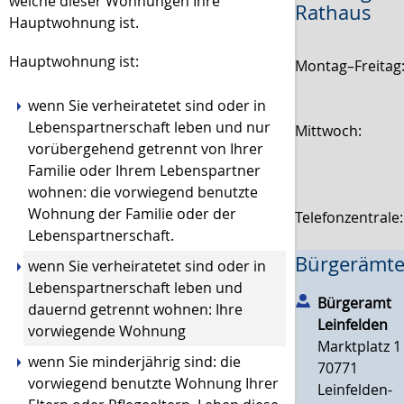
welche dieser Wohnungen Ihre
Rathaus
Hauptwohnung ist.
Hauptwohnung ist:
Montag–Freitag
wenn Sie verheiratetet sind oder in
Lebenspartnerschaft leben und nur
Mittwoch:
vorübergehend getrennt von Ihrer
Familie oder Ihrem Lebenspartner
wohnen: die vorwiegend benutzte
Wohnung der Familie oder der
Telefonzentrale
Lebenspartnerschaft.
Bürgerämte
wenn Sie verheiratetet sind oder in
Lebenspartnerschaft leben und
Bürgeramt
dauernd getrennt wohnen: Ihre
Leinfelden
vorwiegende Wohnung
Marktplatz 1
wenn Sie minderjährig sind: die
70771
vorwiegend benutzte Wohnung Ihrer
Leinfelden-