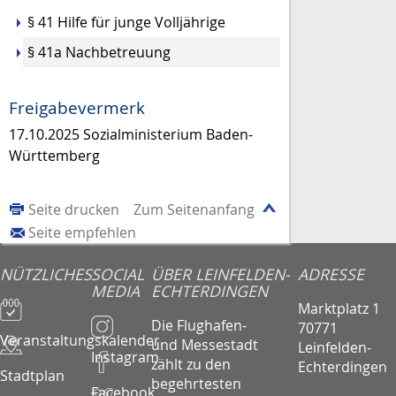
§ 41
Hilfe für junge Volljährige
§ 41a Nachbetreuung
Freigabevermerk
17.10.2025 Sozialministerium Baden-
Württemberg
Seite drucken
Zum Seitenanfang
Seite empfehlen
NÜTZLICHES
SOCIAL
ÜBER LEINFELDEN-
ADRESSE
MEDIA
ECHTERDINGEN
Marktplatz 1
Die Flughafen-
70771
Veranstaltungskalender
und Messestadt
Leinfelden-
Instagram
zählt zu den
Echterdingen
Stadtplan
begehrtesten
Facebook