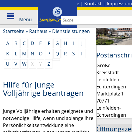
Stadtplan
|
Presse
|
Kontakt
|
Impressum
Menü
Startseite
»
Rathaus
»
Dienstleistungen
A
B
C
D
E
F
G
H
I
J
K
L
M
N
O
P
Q
R
S
T
Postanschri
U
V
W
X
Y
Z
Große
Kreisstadt
Leinfelden-
Hilfe für junge
Echterdingen
Volljährige beantragen
Marktplatz 1
70771
Leinfelden-
Junge Volljährige erhalten geeignete und
Echterdingen
notwendige Hilfe, wenn und solange ihre
Persönlichkeitsentwicklung eine
Öffnungsze