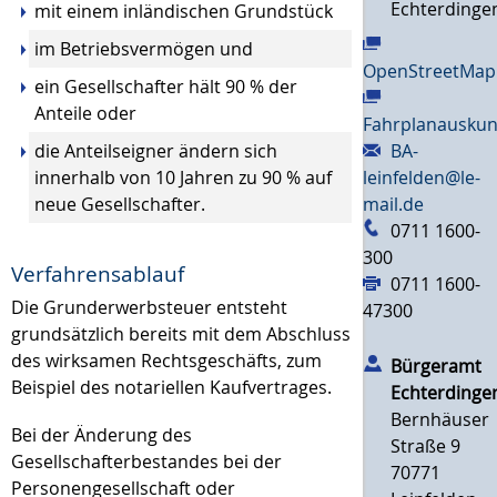
Echterdinge
mit einem inländischen Grundstück
im Betriebsvermögen und
OpenStreetMap
ein Gesellschafter hält 90 % der
Anteile oder
Fahrplanauskun
die Anteilseigner ändern sich
BA-
innerhalb von 10 Jahren zu 90 % auf
leinfelden@le-
neue Gesellschafter.
mail.de
0711 1600-
300
Verfahrensablauf
0711 1600-
Die Grunderwerbsteuer entsteht
47300
grundsätzlich bereits mit dem Abschluss
des wirksamen Rechtsgeschäfts, zum
Bürgeramt
Beispiel des notariellen Kaufvertrages.
Echterdinge
Bernhäuser
Bei der Änderung des
Straße 9
Gesellschafterbestandes bei der
70771
Personengesellschaft oder