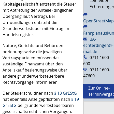
Leinfelden-
Kapitalgesellschaft entsteht die Steuer
Echterdinge
mit Abtretung der Anteile (dinglicher
Übergang laut Vertrag). Bei
OpenStreetMap
Umwandlungen entsteht die
Grunderwerbsteuer mit Eintrag im
Fahrplanauskun
Handelsregister.
BA-
echterdingen@l
Notare, Gerichte und Behörden
mail.de
beziehungsweise die jeweiligen
0711 1600-
Vertragsparteien müssen das
600
zuständige Finanzamt über den
0711 1600-
Anteilskauf beziehungsweise über
47600
andere grunderwerbsteuerbare
Rechtsvorgänge informieren.
Zur Online-
Der Steuerschuldner nach
§ 13 GrEStG
Terminverga
hat ebenfalls Anzeigepflichten nach
§ 19
GrEStG
bei grunderwerbsteuerbaren
gesellschaftsrechtlichen Vorgängen.