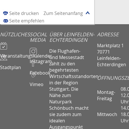
Seite drucken
Zum Seitenanfang
Seite empfehlen
NÜTZLICHES
SOCIAL
ÜBER LEINFELDEN-
ADRESSE
MEDIA
ECHTERDINGEN
Marktplatz 1
Die Flughafen-
70771
Veranstaltungskalender
und Messestadt
Leinfelden-
Instagram
zählt zu den
Echterdingen
Stadtplan
begehrtesten
Facebook
Wirtschaftsstandorten
ÖFFNUNGSZE
in der Region
Vimeo
08.
Stuttgart. Die
Montag-
12.
Nähe zum
Freitag
Uhr
Naturpark
14.
Schönbuch macht
Mittwoch
18.
sie zudem zum
Uhr
idealen
Ausgangspunkt