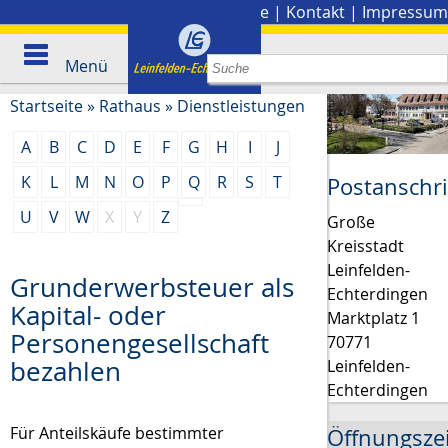
Stadtplan
|
Presse
|
Kontakt
|
Impressum
Menü
Startseite
»
Rathaus
»
Dienstleistungen
A
B
C
D
E
F
G
H
I
J
K
L
M
N
O
P
Q
R
S
T
Postanschri
U
V
W
X
Y
Z
Große
Kreisstadt
Leinfelden-
Grunderwerbsteuer als
Echterdingen
Kapital- oder
Marktplatz 1
Personengesellschaft
70771
bezahlen
Leinfelden-
Echterdingen
Für Anteilskäufe bestimmter
Öffnungsze