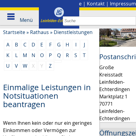
Stadtplan
|
Presse
|
Kontakt
|
Impressum
Menü
Startseite
»
Rathaus
»
Dienstleistungen
A
B
C
D
E
F
G
H
I
J
K
L
M
N
O
P
Q
R
S
T
Postanschri
U
V
W
X
Y
Z
Große
Kreisstadt
Leinfelden-
Einmalige Leistungen in
Echterdingen
Notsituationen
Marktplatz 1
beantragen
70771
Leinfelden-
Echterdingen
Wenn Ihnen kein oder nur ein geringes
Einkommen oder Vermögen zur
Öffnungsze