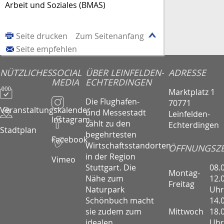
Arbeit und Soziales (BMAS)
Seite drucken
Zum Seitenanfang
Seite empfehlen
NÜTZLICHES
SOCIAL
ÜBER LEINFELDEN-
ADRESSE
MEDIA
ECHTERDINGEN
Marktplatz 1
Die Flughafen-
70771
Veranstaltungskalender
und Messestadt
Leinfelden-
Instagram
zählt zu den
Echterdingen
Stadtplan
begehrtesten
Facebook
Wirtschaftsstandorten
ÖFFNUNGSZE
in der Region
Vimeo
08.
Stuttgart. Die
Montag-
12.
Nähe zum
Freitag
Uhr
Naturpark
14.
Schönbuch macht
Mittwoch
18.
sie zudem zum
Uhr
idealen