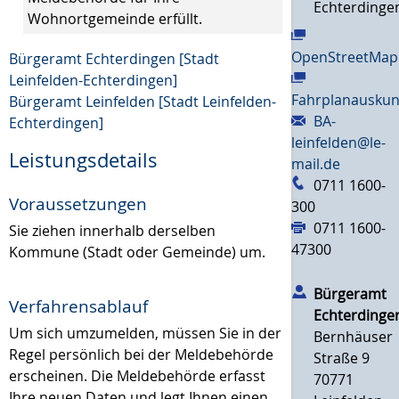
Echterdinge
Wohnortgemeinde erfüllt.
OpenStreetMap
Bürgeramt Echterdingen [Stadt
Leinfelden-Echterdingen]
Fahrplanauskun
Bürgeramt Leinfelden [Stadt Leinfelden-
BA-
Echterdingen]
leinfelden@le-
Leistungsdetails
mail.de
0711 1600-
Voraussetzungen
300
0711 1600-
Sie ziehen innerhalb derselben
47300
Kommune (Stadt oder Gemeinde) um.
Bürgeramt
Verfahrensablauf
Echterdinge
Um sich umzumelden, müssen Sie in der
Bernhäuser
Regel persönlich bei der Meldebehörde
Straße 9
erscheinen. Die Meldebehörde erfasst
70771
Ihre neuen Daten und legt Ihnen einen