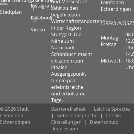
Veranstaltungskalender
und Messestadt
Leinfelden-
Instagram
zählt zu den
Echterdingen
Stadtplan
begehrtesten
Facebook
Wirtschaftsstandorten
ÖFFNUNGSZE
in der Region
Vimeo
08.
Stuttgart. Die
Montag-
12.
Nähe zum
Freitag
Uhr
Naturpark
14.
Schönbuch macht
Mittwoch
18.
sie zudem zum
Uhr
idealen
Ausgangspunkt
für ein paar
erlebnisreiche
und erholsame
Tage.
© 2026 Stadt
Barrierefreiheit
|
Leichte Sprache
Leinfelden-
|
Gebärdensprache
|
Cookie-
Echterdingen
Einstellungen
|
Datenschutz
|
Impressum