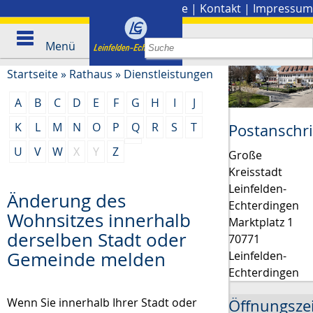
Stadtplan
|
Presse
|
Kontakt
|
Impressum
Menü
Startseite
»
Rathaus
»
Dienstleistungen
A
B
C
D
E
F
G
H
I
J
K
L
M
N
O
P
Q
R
S
T
Postanschri
U
V
W
X
Y
Z
Große
Kreisstadt
Leinfelden-
Änderung des
Echterdingen
Wohnsitzes innerhalb
Marktplatz 1
derselben Stadt oder
70771
Gemeinde melden
Leinfelden-
Echterdingen
Wenn Sie innerhalb Ihrer Stadt oder
Öffnungsze