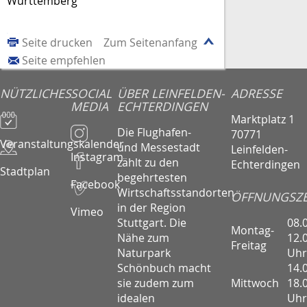
Württemberg
Seite drucken
Zum Seitenanfang
Seite empfehlen
NÜTZLICHES
SOCIAL
ÜBER LEINFELDEN-
ADRESSE
MEDIA
ECHTERDINGEN
Marktplatz 1
Die Flughafen-
70771
Veranstaltungskalender
und Messestadt
Leinfelden-
Instagram
zählt zu den
Echterdingen
Stadtplan
begehrtesten
Facebook
Wirtschaftsstandorten
ÖFFNUNGSZE
in der Region
Vimeo
08.
Stuttgart. Die
Montag-
12.
Nähe zum
Freitag
Uhr
Naturpark
14.
Schönbuch macht
Mittwoch
18.
sie zudem zum
Uhr
idealen