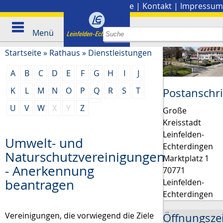
Stadtplan
|
Presse
|
Kontakt
|
Impressum
Menü
Startseite
»
Rathaus
»
Dienstleistungen
A
B
C
D
E
F
G
H
I
J
K
L
M
N
O
P
Q
R
S
T
Postanschri
U
V
W
X
Y
Z
Große
Kreisstadt
Leinfelden-
Umwelt- und
Echterdingen
Naturschutzvereinigungen
Marktplatz 1
- Anerkennung
70771
beantragen
Leinfelden-
Echterdingen
Vereinigungen, die vorwiegend die Ziele
Öffnungsze