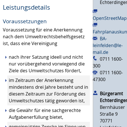
Echterdinge
Leistungsdetails
OpenStreetMap
Voraussetzungen
Voraussetzung für eine Anerkennung
Fahrplanauskun
nach dem Umweltrechtsbehelfsgesetz
BA-
ist, dass eine Vereinigung
leinfelden@le-
mail.de
nach ihrer Satzung ideell und nicht
0711 1600-
nur vorübergehend vorwiegend die
300
Ziele des Umweltschutzes fördert,
0711 1600-
47300
im Zeitraum der Anerkennung
mindestens drei Jahre besteht und in
Bürgeramt
diesem Zeitraum zur Förderung des
Echterdinge
Umweltschutzes tätig geworden ist,
Bernhäuser
die Gewähr für eine sachgerechte
Straße 9
Aufgabenerfüllung bietet,
70771
gemeinnützige Zwecke im Sinne von