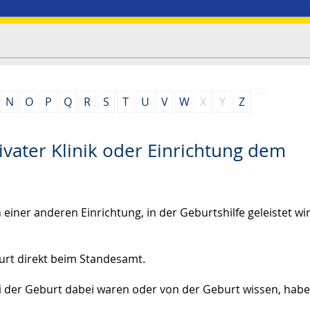
N
O
P
Q
R
S
T
U
V
W
X
Y
Z
ivater Klinik oder Einrichtung dem
einer anderen Einrichtung, in der Geburtshilfe geleistet wir
urt direkt beim Standesamt.
ei der Geburt dabei waren oder von der Geburt wissen, hab