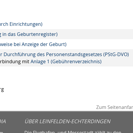
urch Einrichtungen)
 in das Geburtenregister)
eise bei Anzeige der Geburt)
ur Durchführung des Personenstandsgesetzes (PStG-DVO)
erbindung mit
Anlage 1 (Gebührenverzeichnis)
rg
Zum Seitenanfa
IA
ÜBER LEINFELDEN-ECHTERDINGEN
Die Flughafen- und Messestadt zählt zu den
am