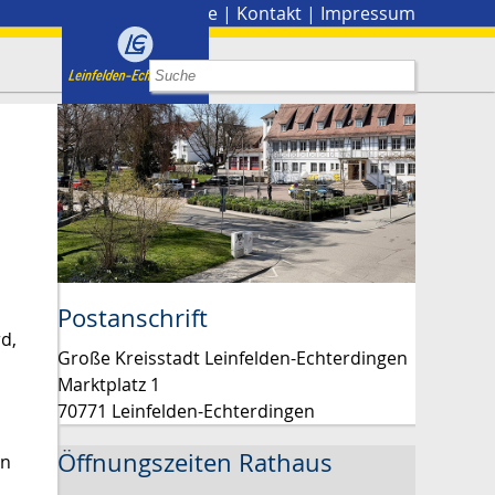
Stadtplan
|
Presse
|
Kontakt
|
Impressum
Postanschrift
d,
Große Kreisstadt Leinfelden-Echterdingen
Marktplatz 1
70771 Leinfelden-Echterdingen
Öffnungszeiten Rathaus
en