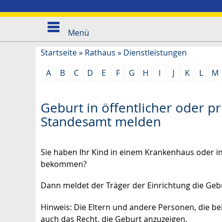
Menü
Startseite
»
Rathaus
»
Dienstleistungen
A
B
C
D
E
F
G
H
I
J
K
L
M
Geburt in öffentlicher oder pr
Standesamt melden
Sie haben Ihr Kind in einem Krankenhaus oder in 
bekommen?
Dann meldet der Träger der Einrichtung die Geb
Hinweis: Die Eltern und andere Personen, die b
auch das Recht, die Geburt anzuzeigen.