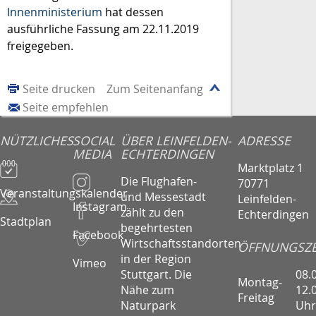
Innenministerium
hat dessen
ausführliche Fassung am 22.11.2019
freigegeben.
Seite drucken
Zum Seitenanfang
Seite empfehlen
NÜTZLICHES
SOCIAL
ÜBER LEINFELDEN-
ADRESSE
MEDIA
ECHTERDINGEN
Marktplatz 1
Die Flughafen-
70771
Veranstaltungskalender
und Messestadt
Leinfelden-
Instagram
zählt zu den
Echterdingen
Stadtplan
begehrtesten
Facebook
Wirtschaftsstandorten
ÖFFNUNGSZE
in der Region
Vimeo
08.
Stuttgart. Die
Montag-
12.
Nähe zum
Freitag
Uhr
Naturpark