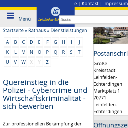
Stadtplan
|
Presse
|
Kontakt
|
Impressum
Menü
Startseite
»
Rathaus
»
Dienstleistungen
A
B
C
D
E
F
G
H
I
J
K
L
M
N
O
P
Q
R
S
T
Postanschri
U
V
W
X
Y
Z
Große
Kreisstadt
Leinfelden-
Quereinstieg in die
Echterdingen
Polizei - Cybercrime und
Marktplatz 1
Wirtschaftskriminalität -
70771
sich bewerben
Leinfelden-
Echterdingen
Zur professionellen Bekämpfung der
Öffnungsze