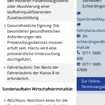
Leinfelden-
den mittleren Polizeivollzugsdienst
Echterdinge
oder Absolvierung einer
laufbahnqualifizierenden
Zusatzausbildung
OpenStreetMap
Gesundheitliche Eignung: Die
Fahrplanauskun
besonderen gesundheitlichen
BA-
Anforderungen des
echterdingen@l
Polizeivollzugsdienstes müssen
mail.de
erfüllt sein. Hierzu wird eine
0711 1600-
polizeiärztliche Untersuchung
600
durchgeführt.
0711 1600-
Fahrerlaubnis: Der Besitz der
47600
Fahrerlaubnis der Klasse B ist
erforderlich.
Zur Online-
Terminverga
Sonderlaufbahn Wirtschaftskriminalität:
Abschluss: Abschluss eines für die