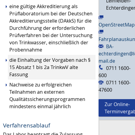
Leinfelden-
eine gültige Akkreditierung als
Echterdinge
Prüflaboratorium bei der Deutschen
Akkreditierungsstelle (DAkkS) für die
OpenStreetMap
Durchführung der erforderlichen
Prüfverfahren bei der Untersuchung
Fahrplanauskun
von Trinkwasser, einschließlich der
BA-
Probennahme
echterdingen@l
die Einhaltung der Vorgaben nach §
mail.de
15 Absatz 1 bis 2a TrinkwV alte
0711 1600-
Fassung
600
0711 1600-
Nachweise zu erfolgreichen
47600
Teilnahmen an externen
Qualitätssicherungsprogrammen
Zur Online-
mindestens einmal jährlich
Terminverga
Verfahrensablauf
Das Labor beantragt die Zulassung