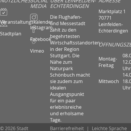
NÜTZLICHES
SOCIAL
ÜBER LEINFELDEN-
ADRESSE
MEDIA
ECHTERDINGEN
Marktplatz 1
Die Flughafen-
70771
Veranstaltungskalender
und Messestadt
Leinfelden-
Instagram
zählt zu den
Echterdingen
Stadtplan
begehrtesten
Facebook
Wirtschaftsstandorten
ÖFFNUNGSZE
in der Region
Vimeo
08.
Stuttgart. Die
Montag-
12.
Nähe zum
Freitag
Uhr
Naturpark
14.
Schönbuch macht
Mittwoch
18.
sie zudem zum
Uhr
idealen
Ausgangspunkt
für ein paar
erlebnisreiche
und erholsame
Tage.
© 2026 Stadt
Barrierefreiheit
|
Leichte Sprache