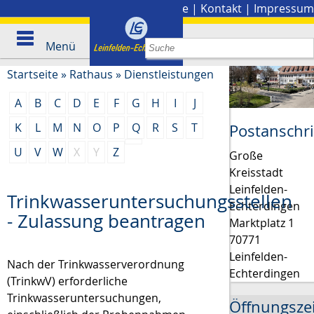
Stadtplan
|
Presse
|
Kontakt
|
Impressum
Menü
Startseite
»
Rathaus
»
Dienstleistungen
A
B
C
D
E
F
G
H
I
J
K
L
M
N
O
P
Q
R
S
T
Postanschri
U
V
W
X
Y
Z
Große
Kreisstadt
Leinfelden-
Trinkwasseruntersuchungsstellen
Echterdingen
- Zulassung beantragen
Marktplatz 1
70771
Leinfelden-
Nach der Trinkwasserverordnung
Echterdingen
(TrinkwV) erforderliche
Trinkwasseruntersuchungen,
Öffnungsze