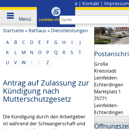
Stadtplan
|
Presse
|
Kontakt
|
Impressum
Menü
Startseite
»
Rathaus
»
Dienstleistungen
A
B
C
D
E
F
G
H
I
J
K
L
M
N
O
P
Q
R
S
T
Postanschri
U
V
W
X
Y
Z
Große
Kreisstadt
Leinfelden-
Antrag auf Zulassung zur
Echterdingen
Kündigung nach
Marktplatz 1
Mutterschutzgesetz
70771
Leinfelden-
Echterdingen
Die Kündigung durch den Arbeitgeber
ist während der Schwangerschaft und
Öffnungsze