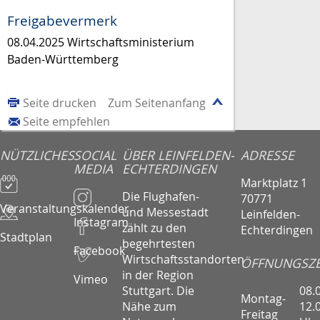
Freigabevermerk
08.04.2025 Wirtschaftsministerium
Baden-Württemberg
Seite drucken
Zum Seitenanfang
Seite empfehlen
NÜTZLICHES
SOCIAL
ÜBER LEINFELDEN-
ADRESSE
MEDIA
ECHTERDINGEN
Marktplatz 1
Die Flughafen-
70771
Veranstaltungskalender
und Messestadt
Leinfelden-
Instagram
zählt zu den
Echterdingen
Stadtplan
begehrtesten
Facebook
Wirtschaftsstandorten
ÖFFNUNGSZE
in der Region
Vimeo
08.
Stuttgart. Die
Montag-
12.
Nähe zum
Freitag