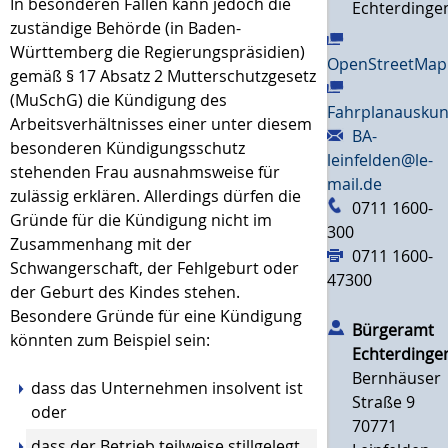
In besonderen Fällen kann jedoch die
Echterdinge
zuständige Behörde (in Baden-
Württemberg die Regierungspräsidien)
OpenStreetMap
gemäß § 17 Absatz 2 Mutterschutzgesetz
(MuSchG) die Kündigung des
Fahrplanauskun
Arbeitsverhältnisses einer unter diesem
BA-
besonderen Kündigungsschutz
leinfelden@le-
stehenden Frau ausnahmsweise für
mail.de
zulässig erklären.
Allerdings dürfen die
0711 1600-
Gründe für die Kündigung nicht im
300
Zusammenhang mit der
0711 1600-
Schwangerschaft, der Fehlgeburt oder
47300
der Geburt des Kindes stehen.
Besondere Gründe für eine Kündigung
Bürgeramt
könnten zum Beispiel sein:
Echterdinge
Bernhäuser
dass das Unternehmen insolvent ist
Straße 9
oder
70771
dass der Betrieb teilweise stillgelegt