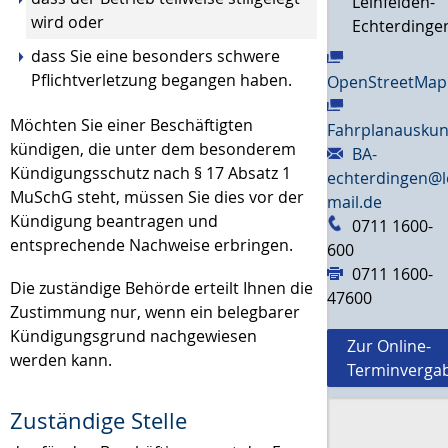
Leinfelden-
wird oder
Echterdinge
dass Sie eine besonders schwere
Pflichtverletzung begangen haben.
OpenStreetMap
Möchten Sie einer Beschäftigten
Fahrplanauskun
kündigen, die unter dem besonderem
BA-
Kündigungsschutz nach § 17 Absatz 1
echterdingen@l
MuSchG steht, müssen Sie dies vor der
mail.de
Kündigung beantragen und
0711 1600-
entsprechende Nachweise erbringen.
600
0711 1600-
Die zuständige Behörde erteilt Ihnen die
47600
Zustimmung nur, wenn ein belegbarer
Kündigungsgrund nachgewiesen
Zur Online-
werden kann.
Terminverga
Zuständige Stelle