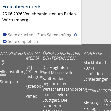
Freigabevermerk
25.06.2026 Verkehrsministerium Baden-
Württemberg
Seite drucken
Zum Seitenanfang
Seite empfehlen
NÜTZLICHES
SOCIAL
ÜBER LEINFELDEN-
ADRESSE
MEDIA
ECHTERDINGEN
Marktplatz 1
Die Flughafen-
70771
Veranstaltungskalender
und Messestadt
Leinfelden-
Instagram
zählt zu den
Echterdingen
Stadtplan
begehrtesten
Facebook
Wirtschaftsstandorten
ÖFFNUNGSZE
in der Region
Vimeo
08.
Stuttgart. Die
Montag-
12.
Nähe zum
Freitag