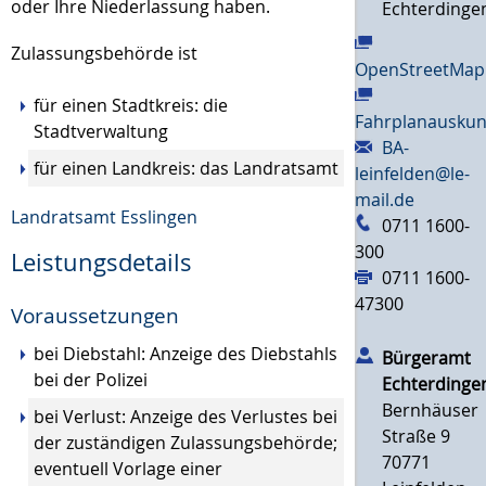
oder Ihre Niederlassung haben.
Echterdinge
Zulassungsbehörde ist
OpenStreetMap
für einen Stadtkreis: die
Fahrplanauskun
Stadtverwaltung
BA-
für einen Landkreis: das Landratsamt
leinfelden@le-
mail.de
Landratsamt Esslingen
0711 1600-
300
Leistungsdetails
0711 1600-
47300
Voraussetzungen
bei Diebstahl: Anzeige des Diebstahls
Bürgeramt
bei der Polizei
Echterdinge
Bernhäuser
bei Verlust: Anzeige des Verlustes bei
Straße 9
der zuständigen Zulassungsbehörde
;
70771
eventuell Vorlage einer