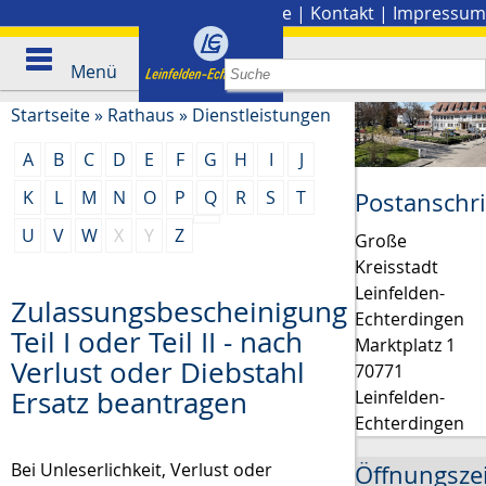
Stadtplan
|
Presse
|
Kontakt
|
Impressum
Menü
Startseite
»
Rathaus
»
Dienstleistungen
A
B
C
D
E
F
G
H
I
J
K
L
M
N
O
P
Q
R
S
T
Postanschri
U
V
W
X
Y
Z
Große
Kreisstadt
Leinfelden-
Zulassungsbescheinigung
Echterdingen
Teil I oder Teil II - nach
Marktplatz 1
Verlust oder Diebstahl
70771
Ersatz beantragen
Leinfelden-
Echterdingen
Bei Unleserlichkeit, Verlust oder
Öffnungsze