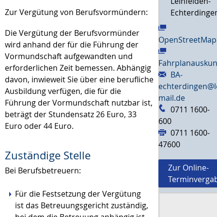
Leinfelden-
Zur Vergütung von Berufsvormündern:
Echterdinge
Die Vergütung der Berufsvormünder
OpenStreetMap
wird anhand
der für die Führung der
Vormundschaft aufgewandten und
Fahrplanauskun
erforderlichen
Zeit bemessen. Abhängig
BA-
davon, inwieweit Sie über eine berufliche
echterdingen@l
Ausbildung verfügen, die
für die
mail.de
Führung der Vormundschaft nutzbar ist,
0711 1600-
beträgt der Stundensatz
26
Euro, 33
600
Euro oder 44 Euro.
0711 1600-
47600
Zuständige Stelle
Zur Online-
Bei Berufsbetreuern:
Terminverga
Für die Festsetzung der Vergütung
ist das Betreuungsgericht zuständig,