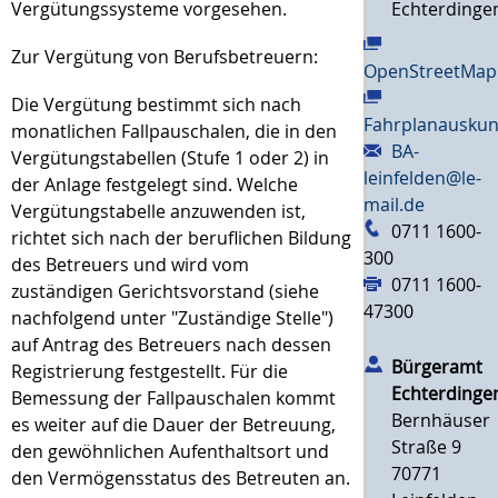
Vergütungssysteme vorgesehen.
Echterdinge
Zur Vergütung von Berufsbetreuern:
OpenStreetMap
Die Vergütung bestimmt sich nach
Fahrplanauskun
monatlichen Fallpauschalen, die in den
BA-
Vergütungstabellen (Stufe 1 oder 2) in
leinfelden@le-
der Anlage festgelegt sind. Welche
mail.de
Vergütungstabelle anzuwenden ist,
0711 1600-
richtet sich nach der beruflichen Bildung
300
des Betreuers und wird vom
0711 1600-
zuständigen Gerichtsvorstand (siehe
47300
nachfolgend unter "Zuständige Stelle")
auf Antrag des Betreuers nach dessen
Bürgeramt
Registrierung festgestellt. Für die
Echterdinge
Bemessung der Fallpauschalen kommt
Bernhäuser
es weiter auf die Dauer der Betreuung,
Straße 9
den gewöhnlichen Aufenthaltsort und
70771
den Vermögensstatus des Betreuten an.