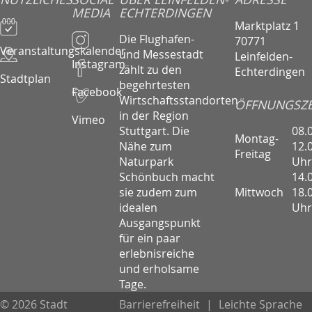
MEDIA
ECHTERDINGEN
Marktplatz 1
Die Flughafen-
70771
Veranstaltungskalender
und Messestadt
Leinfelden-
Instagram
zählt zu den
Echterdingen
Stadtplan
begehrtesten
Facebook
Wirtschaftsstandorten
ÖFFNUNGSZE
in der Region
Vimeo
08.
Stuttgart. Die
Montag-
12.
Nähe zum
Freitag
Uhr
Naturpark
14.
Schönbuch macht
Mittwoch
18.
sie zudem zum
Uhr
idealen
Ausgangspunkt
für ein paar
erlebnisreiche
und erholsame
Tage.
© 2026 Stadt
Barrierefreiheit
|
Leichte Sprache