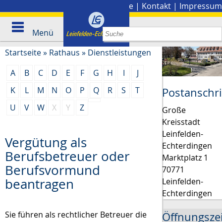
Stadtplan
|
Presse
|
Kontakt
|
Impressum
Menü
Startseite
»
Rathaus
»
Dienstleistungen
A
B
C
D
E
F
G
H
I
J
K
L
M
N
O
P
Q
R
S
T
Postanschri
U
V
W
X
Y
Z
Große
Kreisstadt
Leinfelden-
Vergütung als
Echterdingen
Berufsbetreuer oder
Marktplatz 1
Berufsvormund
70771
beantragen
Leinfelden-
Echterdingen
Sie führen als rechtlicher Betreuer die
Öffnungsze