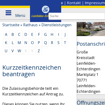
Stadtplan
|
Presse
|
Kontakt
|
Impressum
Menü
Startseite
»
Rathaus
»
Dienstleistungen
A
B
C
D
E
F
G
H
I
J
K
L
M
N
O
P
Q
R
S
T
Postanschri
U
V
W
X
Y
Z
Große
Kreisstadt
Leinfelden-
Kurzzeitkennzeichen
Echterdingen
beantragen
Marktplatz 1
70771
Leinfelden-
Die Zulassungsbehörde teilt ein
Echterdingen
Kurzzeitkennzeichen auf Antrag zu.
Öffnungsze
Dieses können Sie nutzen, wenn Ihr