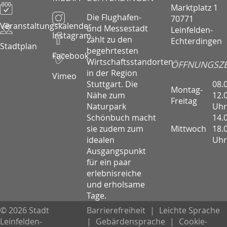
Marktplatz 1
Die Flughafen-
70771
Veranstaltungskalender
und Messestadt
Leinfelden-
Instagram
zählt zu den
Echterdingen
Stadtplan
begehrtesten
Facebook
Wirtschaftsstandorten
ÖFFNUNGSZE
in der Region
Vimeo
08.
Stuttgart. Die
Montag-
12.
Nähe zum
Freitag
Uhr
Naturpark
14.
Schönbuch macht
Mittwoch
18.
sie zudem zum
Uhr
idealen
Ausgangspunkt
für ein paar
erlebnisreiche
und erholsame
Tage.
© 2026 Stadt
Barrierefreiheit
|
Leichte Sprache
Leinfelden-
|
Gebärdensprache
|
Cookie-