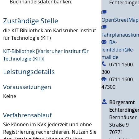
Buchhandelsdatenbanken.
Echterdinge
Zuständige Stelle
OpenStreetMap
die KIT-Bibliothek am Karlsruher Institut
Fahrplanauskun
für Technologie (KIT)
BA-
leinfelden@le-
KIT-Bibliothek [Karlsruher Institut für
mail.de
Technologie (KIT)]
0711 1600-
Leistungsdetails
300
0711 1600-
Voraussetzungen
47300
Keine
Bürgeramt
Echterdinge
Verfahrensablauf
Bernhäuser
Sie können im KVK jederzeit und ohne
Straße 9
Registrierung recherchieren. Nutzen Sie
70771