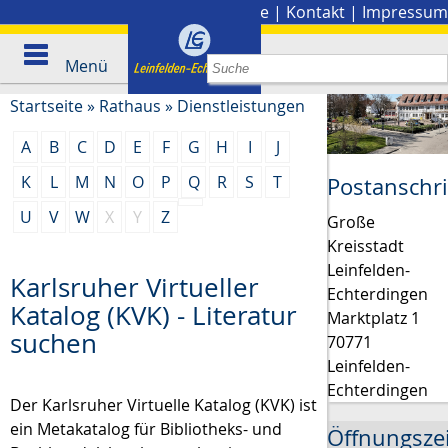
Stadtplan
|
Presse
|
Kontakt
|
Impressum
Menü
Startseite
»
Rathaus
»
Dienstleistungen
A
B
C
D
E
F
G
H
I
J
K
L
M
N
O
P
Q
R
S
T
Postanschri
U
V
W
X
Y
Z
Große
Kreisstadt
Leinfelden-
Karlsruher Virtueller
Echterdingen
Katalog (KVK) - Literatur
Marktplatz 1
suchen
70771
Leinfelden-
Echterdingen
Der Karlsruher Virtuelle Katalog (KVK) ist
ein Metakatalog für Bibliotheks- und
Öffnungsze