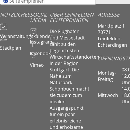
Seite empfehlen
NÜTZLICHES
SOCIAL
ÜBER LEINFELDEN-
ADRESSE
MEDIA
ECHTERDINGEN
Marktplatz 1
Die Flughafen-
70771
Veranstaltungskalender
und Messestadt
Leinfelden-
Instagram
zählt zu den
Echterdingen
Stadtplan
begehrtesten
Facebook
Wirtschaftsstandorten
ÖFFNUNGSZE
in der Region
Vimeo
08.
Stuttgart. Die
Montag-
12.
Nähe zum
Freitag
Uhr
Naturpark
14.
Schönbuch macht
Mittwoch
18.
sie zudem zum
Uhr
idealen
Ausgangspunkt
für ein paar
erlebnisreiche
und erholsame