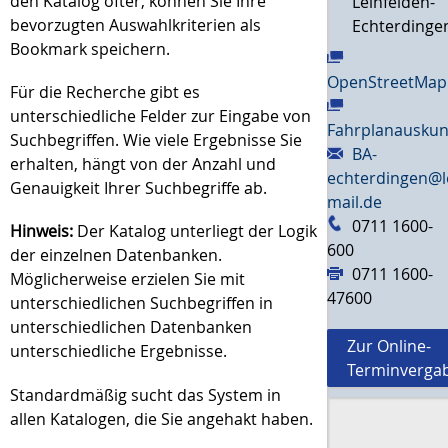
den Katalog öfter, können Sie Ihre
Leinfelden-
bevorzugten Auswahlkriterien als
Echterdinge
Bookmark speichern.
OpenStreetMap
Für die Recherche gibt es
unterschiedliche Felder zur Eingabe von
Fahrplanauskun
Suchbegriffen. Wie viele Ergebnisse Sie
BA-
erhalten, hängt von der Anzahl und
echterdingen@l
Genauigkeit Ihrer Suchbegriffe ab.
mail.de
0711 1600-
Hinweis:
Der Katalog unterliegt der Logik
600
der einzelnen Datenbanken.
0711 1600-
Möglicherweise erzielen Sie mit
47600
unterschiedlichen Suchbegriffen in
unterschiedlichen Datenbanken
Zur Online-
unterschiedliche Ergebnisse.
Terminverga
Standardmäßig sucht das System in
allen Katalogen, die Sie angehakt haben.