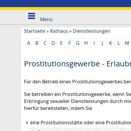
Menü
Startseite
»
Rathaus
»
Dienstleistungen
A
B
C
D
E
F
G
H
I
J
K
L
M
Prostitutionsgewerbe - Erlaub
Für den Betrieb eines Prostitutionsgewerbes ben
Sie betreiben ein Prostitutionsgewerbe, wenn
Erbringung sexueller Dienstleistungen durch m
hierfür bereitstellen, indem Sie
eine Prostitutionsstätte oder eine Prostituti