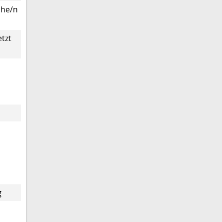
che/n
tzt
g