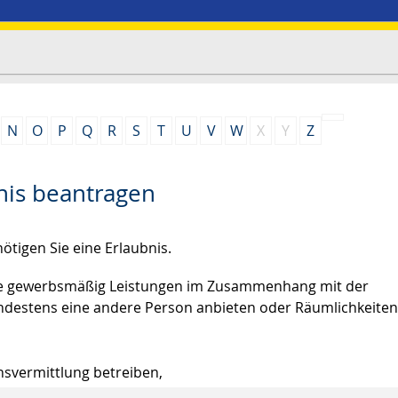
N
O
P
Q
R
S
T
U
V
W
X
Y
Z
nis beantragen
ötigen Sie eine Erlaubnis.
 Sie gewerbsmäßig Leistungen im Zusammenhang mit der
indestens eine andere Person anbieten oder Räumlichkeiten
onsvermittlung betreiben,