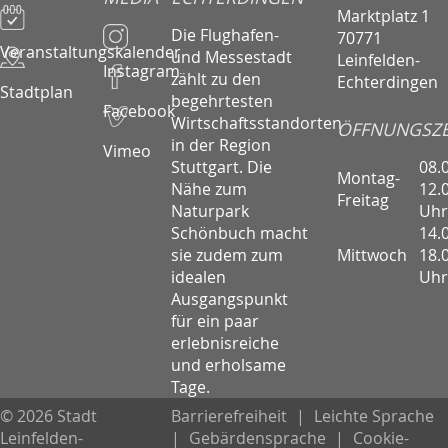
Marktplatz 1
Die Flughafen-
70771
Veranstaltungskalender
und Messestadt
Leinfelden-
Instagram
zählt zu den
Echterdingen
Stadtplan
begehrtesten
Facebook
Wirtschaftsstandorten
ÖFFNUNGSZE
in der Region
Vimeo
08.
Stuttgart. Die
Montag-
12.
Nähe zum
Freitag
Uhr
Naturpark
14.
Schönbuch macht
Mittwoch
18.
sie zudem zum
Uhr
idealen
Ausgangspunkt
für ein paar
erlebnisreiche
und erholsame
Tage.
© 2026 Stadt
Barrierefreiheit
|
Leichte Sprache
Leinfelden-
|
Gebärdensprache
|
Cookie-