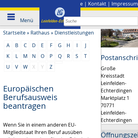
Stadtplan
|
Presse
|
Kontakt
|
Impressum
Menü
Startseite
»
Rathaus
»
Dienstleistungen
A
B
C
D
E
F
G
H
I
J
K
L
M
N
O
P
Q
R
S
T
Postanschri
U
V
W
X
Y
Z
Große
Kreisstadt
Leinfelden-
Europäischen
Echterdingen
Berufsausweis
Marktplatz 1
beantragen
70771
Leinfelden-
Echterdingen
Wenn Sie in einem anderen EU-
Mitgliedstaat Ihren Beruf ausüben
Öffnungsze