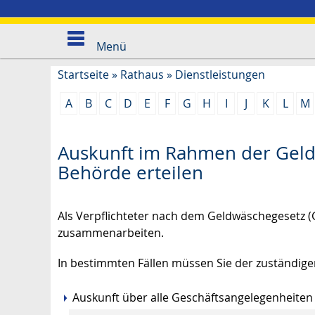
Menü
Startseite
»
Rathaus
»
Dienstleistungen
A
B
C
D
E
F
G
H
I
J
K
L
M
Auskunft im Rahmen der Geld
Behörde erteilen
Als Verpflichteter nach dem Geldwäschegesetz
zusammenarbeiten.
In bestimmten Fällen müssen Sie der zuständige
Auskunft über alle Geschäftsangelegenheiten