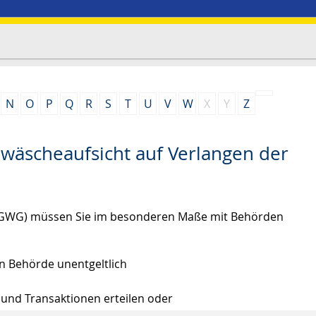
N
O
P
Q
R
S
T
U
V
W
X
Y
Z
wäscheaufsicht auf Verlangen der
 (GWG) müssen Sie im besonderen Maße mit Behörden
n Behörde unentgeltlich
 und Transaktionen erteilen oder