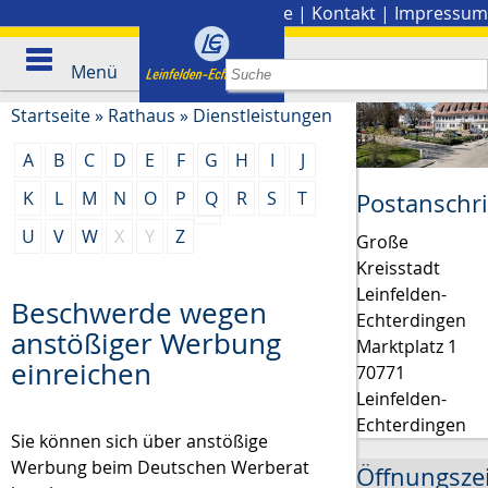
Stadtplan
|
Presse
|
Kontakt
|
Impressum
Menü
Startseite
»
Rathaus
»
Dienstleistungen
A
B
C
D
E
F
G
H
I
J
K
L
M
N
O
P
Q
R
S
T
Postanschri
U
V
W
X
Y
Z
Große
Kreisstadt
Leinfelden-
Beschwerde wegen
Echterdingen
anstößiger Werbung
Marktplatz 1
einreichen
70771
Leinfelden-
Echterdingen
Sie können sich über anstößige
Werbung beim Deutschen Werberat
Öffnungsze