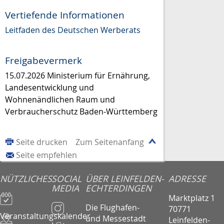
Vertiefende Informationen
Leitfaden des Deutschen Werberats
Freigabevermerk
15.07.2026 Ministerium für
Ernährung,
L
andesentwicklung und
Wohnen
ändlichen Raum und
Verbraucherschutz
Baden-Württemberg
Seite drucken
Zum Seitenanfang
Seite empfehlen
NÜTZLICHES
SOCIAL
ÜBER LEINFELDEN-
ADRESSE
MEDIA
ECHTERDINGEN
Marktplatz 1
Die Flughafen-
70771
Veranstaltungskalender
und Messestadt
Leinfelden-