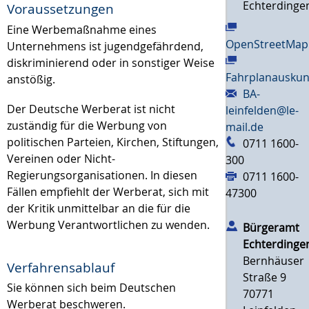
Echterdinge
Voraussetzungen
Eine Werbemaßnahme eines
OpenStreetMap
Unternehmens ist jugendgefährdend,
diskriminierend oder in sonstiger Weise
Fahrplanauskun
anstößig.
BA-
Der Deutsche Werberat ist nicht
leinfelden@le-
zuständig für die Werbung von
mail.de
politischen Parteien, Kirchen, Stiftungen,
0711 1600-
Vereinen oder Nicht-
300
Regierungsorganisationen
. In diesen
0711 1600-
Fällen
empfiehlt d
er Werberat, sich mit
47300
der Kritik unmittelbar an die für die
Werbung Verantwortlichen zu wenden
.
Bürgeramt
Echterdinge
Bernhäuser
Verfahrensablauf
Straße 9
Sie können sich beim Deutschen
70771
Werberat beschweren.