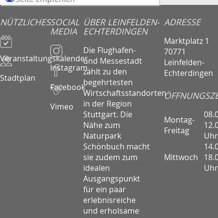
NÜTZLICHES
SOCIAL
ÜBER LEINFELDEN-
ADRESSE
MEDIA
ECHTERDINGEN
Marktplatz 1
Die Flughafen-
70771
Veranstaltungskalender
und Messestadt
Leinfelden-
Instagram
zählt zu den
Echterdingen
Stadtplan
begehrtesten
Facebook
Wirtschaftsstandorten
ÖFFNUNGSZE
in der Region
Vimeo
08.
Stuttgart. Die
Montag-
12.
Nähe zum
Freitag
Uhr
Naturpark
14.
Schönbuch macht
Mittwoch
18.
sie zudem zum
Uhr
idealen
Ausgangspunkt
für ein paar
erlebnisreiche
und erholsame