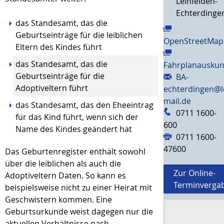
Leinfelden-
Echterdinge
das Standesamt, das die
Geburtseinträge für die leiblichen
OpenStreetMap
Eltern des Kindes führt
das Standesamt, das die
Fahrplanauskun
Geburtseinträge für die
BA-
Adoptiveltern führt
echterdingen@l
mail.de
das Standesamt, das den Eheeintrag
0711 1600-
für das Kind führt, wenn sich der
600
Name des Kindes geändert hat
0711 1600-
47600
Das Geburtenregister enthält sowohl
über die leiblichen als auch die
Zur Online-
Adoptiveltern Daten.
So kann es
Terminverga
beispielsweise nicht zu einer Heirat mit
Geschwistern kommen.
Eine
Geburtsurkunde weist dagegen nur die
aktuellen Verhältnisse nach.