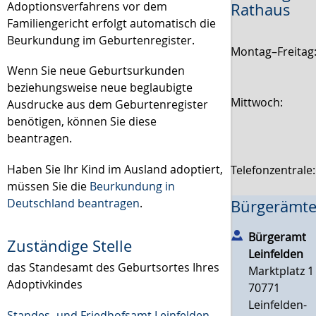
Adoptionsverfahrens vor dem
Rathaus
Familiengericht erfolgt automatisch die
Beurkundung im Geburtenregister.
Montag–Freitag
Wenn Sie neue Geburtsurkunden
beziehungsweise neu
e beglaubigte
Mittwoch:
Ausdrucke aus dem Geburtenregister
benötigen, können Sie diese
beantragen.
Haben Sie Ihr Kind im Ausland adoptiert,
Telefonzentrale
müssen Sie die
Beurkundung in
Deutschland beantragen
.
Bürgerämte
Bürgeramt
Zuständige Stelle
Leinfelden
das Standesamt des Geburtsortes Ihres
Marktplatz 1
Adoptivkindes
70771
Leinfelden-
Standes- und Friedhofsamt Leinfelden