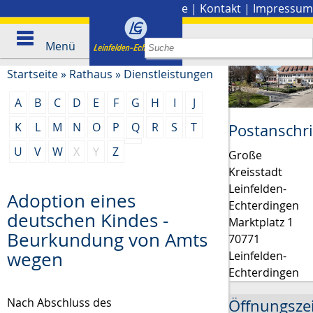
Stadtplan
|
Presse
|
Kontakt
|
Impressum
Menü
Startseite
»
Rathaus
»
Dienstleistungen
A
B
C
D
E
F
G
H
I
J
K
L
M
N
O
P
Q
R
S
T
Postanschri
U
V
W
X
Y
Z
Große
Kreisstadt
Leinfelden-
Adoption eines
Echterdingen
deutschen Kindes -
Marktplatz 1
Beurkundung von Amts
70771
wegen
Leinfelden-
Echterdingen
Nach Abschluss des
Öffnungsze