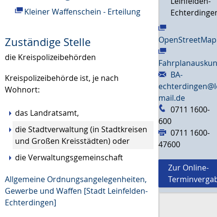
Leinfelden-
Kleiner Waffenschein - Erteilung
Echterdinge
OpenStreetMap
Zuständige Stelle
die Kreispolizeibehörden
Fahrplanauskun
BA-
Kreispolizeibehörde ist, je nach
echterdingen@l
Wohnort:
mail.de
0711 1600-
das Landratsamt,
600
die Stadtverwaltung (in Stadtkreisen
0711 1600-
und Großen Kreisstädten) oder
47600
die Verwaltungsgemeinschaft
Zur Online-
Allgemeine Ordnungsangelegenheiten,
Terminverga
Gewerbe und Waffen [Stadt Leinfelden-
Echterdingen]