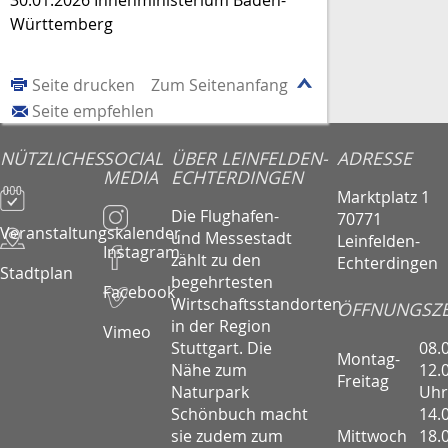
Württemberg
Seite drucken
Zum Seitenanfang
Seite empfehlen
NÜTZLICHES
SOCIAL
ÜBER LEINFELDEN-
ADRESSE
MEDIA
ECHTERDINGEN
Marktplatz 1
Die Flughafen-
70771
Veranstaltungskalender
und Messestadt
Leinfelden-
Instagram
zählt zu den
Echterdingen
Stadtplan
begehrtesten
Facebook
Wirtschaftsstandorten
ÖFFNUNGSZE
in der Region
Vimeo
08.
Stuttgart. Die
Montag-
12.
Nähe zum
Freitag
Uhr
Naturpark
14.
Schönbuch macht
Mittwoch
18.
sie zudem zum