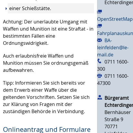
Echterdinge
einer Schießstätte.
OpenStreetMap
Achtung:
Der unerlaubte Umgang mit
Waffen und Munition ist eine Straftat - in
Fahrplanauskun
bestimmten Fällen eine
BA-
Ordnungswidrigkeit.
leinfelden@le-
mail.de
Auch erlaubnisfreie Waffen und
0711 1600-
Munition müssen Sie ordnungsgemäß
300
aufbewahren.
0711 1600-
Tipp:
Informieren Sie sich bereits vor
47300
dem Erwerb einer Waffe über die
geltenden Vorschriften. Setzen Sie sich
Bürgeramt
zur Klärung von Fragen mit der
Echterdinge
zuständigen Behörde in Verbindung.
Bernhäuser
Straße 9
70771
Onlineantrag und Formulare