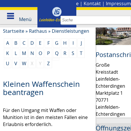
Stadtplan
|
Presse
|
Kontakt
|
Impressum
Menü
Startseite
»
Rathaus
»
Dienstleistungen
A
B
C
D
E
F
G
H
I
J
K
L
M
N
O
P
Q
R
S
T
Postanschri
U
V
W
X
Y
Z
Große
Kreisstadt
Leinfelden-
Kleinen Waffenschein
Echterdingen
beantragen
Marktplatz 1
70771
Leinfelden-
Für den Umgang mit Waffen oder
Echterdingen
Munition ist in den meisten Fällen eine
Erlaubnis erforderlich.
Öffnungsze