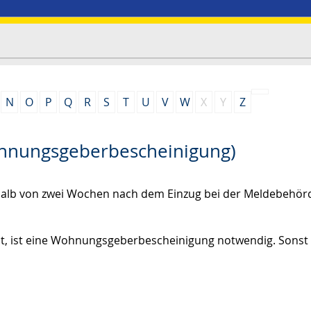
N
O
P
Q
R
S
T
U
V
W
X
Y
Z
ohnungsgeberbescheinigung)
halb von zwei Wochen nach dem Einzug bei der Meldebehör
t, ist eine Wohnungsgeberbescheinigung notwendig. Sonst 