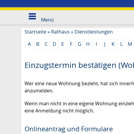
Menü
Startseite
»
Rathaus
»
Dienstleistungen
A
B
C
D
E
F
G
H
I
J
K
L
M
Einzugstermin bestätigen (W
Wer eine neue Wohnung bezieht, hat sich inner
anzumelden.
Wenn man nicht in eine eigene Wohnung einzieh
eine Anmeldung nicht möglich.
Onlineantrag und Formulare