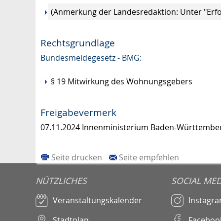
(Anmerkung der Landesredaktion: Unter "Erf
Rechtsgrundlage
Bundesmeldegesetz - BMG:
§ 19 Mitwirkung des Wohnungsgebers
Freigabevermerk
07.11.2024 Innenministerium Baden-Württembe
Seite drucken
Seite empfehlen
NÜTZLICHES
SOCIAL MED
Veranstaltungskalender
Instagr
Stadtplan
Faceboo