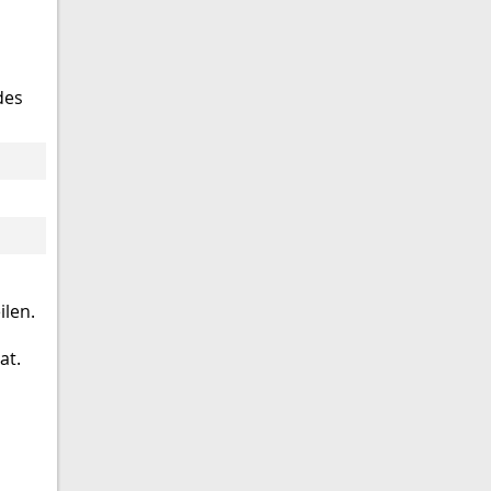
des
len.
at.