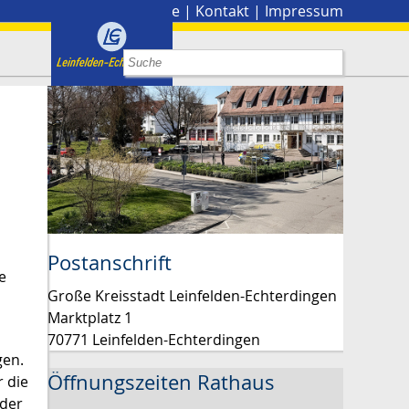
Stadtplan
|
Presse
|
Kontakt
|
Impressum
Postanschrift
e
Große Kreisstadt Leinfelden-Echterdingen
Marktplatz 1
70771 Leinfelden-Echterdingen
gen.
Öffnungszeiten Rathaus
r die
 der