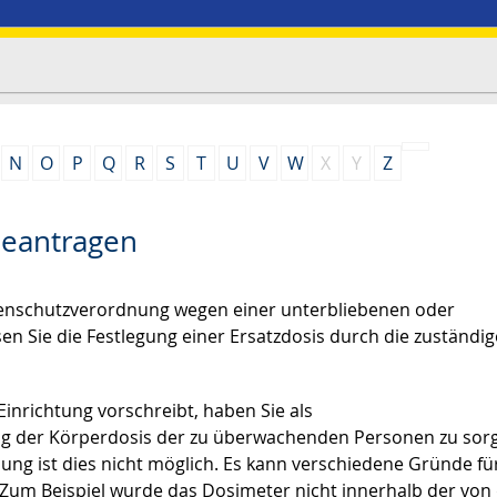
N
O
P
Q
R
S
T
U
V
W
X
Y
Z
beantragen
hlenschutzverordnung wegen einer unterbliebenen oder
n Sie die Festlegung einer Ersatzdosis durch die zuständig
inrichtung vorschreibt, haben Sie als
ung der Körperdosis der zu überwachenden Personen zu sor
ung ist dies nicht möglich. Es kann verschiedene Gründe fü
Zum Beispiel wurde das Dosimeter nicht innerhalb der von