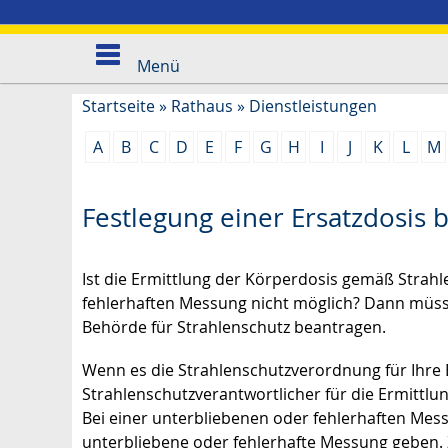
Menü
Startseite
»
Rathaus
»
Dienstleistungen
A
B
C
D
E
F
G
H
I
J
K
L
M
Festlegung einer Ersatzdosis 
Ist die Ermittlung der Körperdosis gemäß Stra
fehlerhaften Messung nicht möglich? Dann müsse
Behörde für Strahlenschutz beantragen.
Wenn es die Strahlenschutzverordnung für Ihre E
Strahlenschutzverantwortlicher für die Ermittl
Bei einer unterbliebenen oder fehlerhaften Mess
unterbliebene oder fehlerhafte Messung geben. 