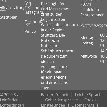
Die Flughafen-
70771
Veranstaltungskalender
und Messestadt
Leinfelden-
Instagram
zählt zu den
Echterdingen
Stadtplan
begehrtesten
Facebook
Wirtschaftsstandorten
ÖFFNUNGSZE
in der Region
Vimeo
08.
Stuttgart. Die
Montag-
12.
Nähe zum
Freitag
Uhr
Naturpark
14.
Schönbuch macht
Mittwoch
18.
sie zudem zum
Uhr
idealen
Ausgangspunkt
für ein paar
erlebnisreiche
und erholsame
Tage.
© 2026 Stadt
Barrierefreiheit
|
Leichte Sprache
Leinfelden-
|
Gebärdensprache
|
Cookie-
Echterdingen
Einstellungen
|
Datenschutz
|