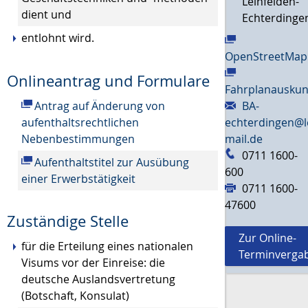
Leinfelden-
dient und
Echterdinge
entlohnt wird.
OpenStreetMap
Onlineantrag und Formulare
Fahrplanauskun
Antrag auf Änderung von
BA-
aufenthaltsrechtlichen
echterdingen@l
Nebenbestimmungen
mail.de
0711 1600-
Aufenthaltstitel zur Ausübung
600
einer Erwerbstätigkeit
0711 1600-
47600
Zuständige Stelle
Zur Online-
für die Erteilung eines nationalen
Terminverga
Visums vor der Einreise: die
deutsche Auslandsvertretung
(Botschaft, Konsulat)