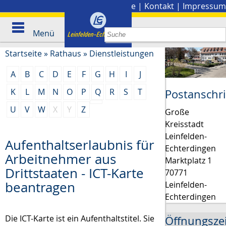
Stadtplan
|
Presse
|
Kontakt
|
Impressum
Menü
Startseite
»
Rathaus
»
Dienstleistungen
A
B
C
D
E
F
G
H
I
J
K
L
M
N
O
P
Q
R
S
T
Postanschri
U
V
W
X
Y
Z
Große
Kreisstadt
Leinfelden-
Aufenthaltserlaubnis für
Echterdingen
Arbeitnehmer aus
Marktplatz 1
Drittstaaten - ICT-Karte
70771
beantragen
Leinfelden-
Echterdingen
Die ICT-Karte ist ein Aufenthaltstitel. Sie
Öffnungsze