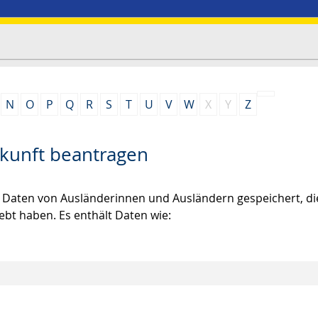
N
O
P
Q
R
S
T
U
V
W
X
Y
Z
skunft beantragen
e Daten von Ausländerinnen und Ausländern gespeichert, di
lebt haben.
Es enthält Daten wie: