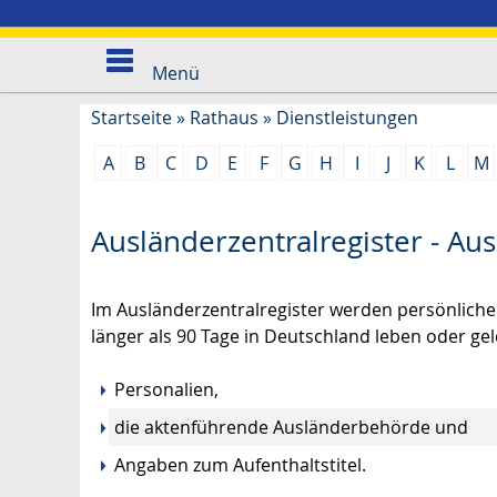
Menü
Startseite
»
Rathaus
»
Dienstleistungen
A
B
C
D
E
F
G
H
I
J
K
L
M
Ausländerzentralregister - Au
Im Ausländerzentralregister werden persönlich
länger als 90 Tage in Deutschland leben oder ge
Personalien,
die aktenführende Ausländerbehörde und
Angaben zum Aufenthaltstitel.