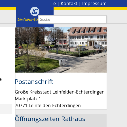
Stadtplan
|
Presse
|
Kontakt
|
Impressum
e
Postanschrift
Große Kreisstadt Leinfelden-Echterdingen
Marktplatz 1
70771 Leinfelden-Echterdingen
Öffnungszeiten Rathaus