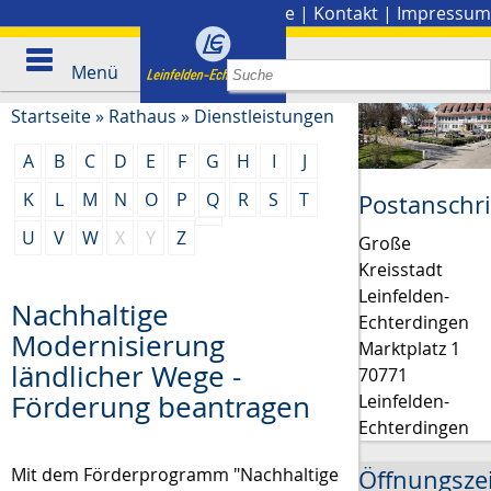
Stadtplan
|
Presse
|
Kontakt
|
Impressum
Menü
Startseite
»
Rathaus
»
Dienstleistungen
A
B
C
D
E
F
G
H
I
J
K
L
M
N
O
P
Q
R
S
T
Postanschri
U
V
W
X
Y
Z
Große
Kreisstadt
Leinfelden-
Nachhaltige
Echterdingen
Modernisierung
Marktplatz 1
ländlicher Wege -
70771
Förderung beantragen
Leinfelden-
Echterdingen
Mit dem Förderprogramm "Nachhaltige
Öffnungsze