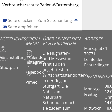
Verbraucherschutz Baden-Württemberg
Seite drucken
Zum Seitenanfang
Seite empfehlen
NÜTZLICHES
SOCIAL
ÜBER LEINFELDEN-
ADRESSE
MEDIA
ECHTERDINGEN
Marktplatz 1
Die Flughafen-
70771
Veranstaltungskalender
und Messestadt
Leinfelden-
Instagram
zählt zu den
Echterdingen
Stadtplan
begehrtesten
Facebook
Wirtschaftsstandorten
ÖFFNUNGSZE
in der Region
Vimeo
08.
Stuttgart. Die
Montag-
12.
Nähe zum
Freitag
Uhr
Naturpark
14.
Schönbuch macht
Mittwoch
18.
sie zudem zum