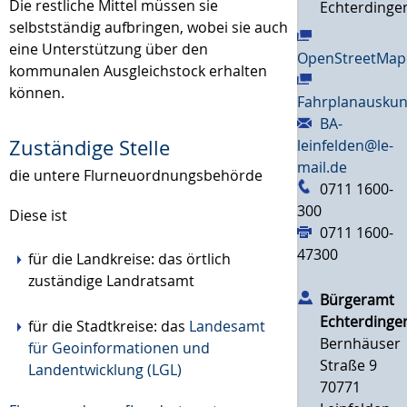
Die restliche Mittel müssen sie
Echterdinge
selbstständig aufbringen, wobei sie auch
eine Unterstützung über den
OpenStreetMap
kommunalen Ausgleichstock erhalten
können.
Fahrplanauskun
BA-
Zuständige Stelle
leinfelden@le-
mail.de
die untere Flurneuordnungsbehörde
0711 1600-
300
Diese ist
0711 1600-
47300
für die Landkreise: das örtlich
zuständige Landratsamt
Bürgeramt
Echterdinge
für die Stadtkreise: das
Landesamt
Bernhäuser
für Geoinformationen und
Straße 9
Landentwicklung (LGL)
70771