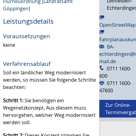
Leinfelden-
Flurneuordnung [Landratsamt
Echterdinge
Göppingen]
Leistungsdetails
OpenStreetMap
Voraussetzungen
Fahrplanauskun
keine
BA-
echterdingen@l
mail.de
Verfahrensablauf
0711 1600-
Soll ein ländlicher Weg modernisiert
600
werden, so müssen Sie folgende Schritte
0711 1600-
beachten:
47600
Schritt 1:
Sie benötigen ein
Zur Online-
Wegenetzkonzept. Aus diesem muss
Terminverga
hervorgehen, welcher Weg modernisiert
werden soll.
Schritt 2:
Dieses Konzept stimmen Sie