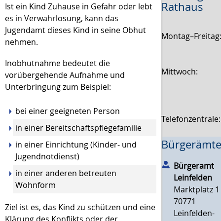
Rathaus
Ist ein Kind Zuhause in Gefahr oder lebt
es in Verwahrlosung, kann das
Jugendamt dieses Kind in seine Obhut
Montag–Freitag
nehmen.
Inobhutnahme bedeutet die
Mittwoch:
vorübergehende Aufnahme und
Unterbringung zum Beispiel:
bei einer geeigneten Person
Telefonzentrale
in einer Bereitschaftspflegefamilie
Bürgerämte
in einer Einrichtung (Kinder- und
Jugendnotdienst)
Bürgeramt
in einer anderen betreuten
Leinfelden
Wohnform
Marktplatz 1
70771
Ziel ist es, das Kind zu schützen und eine
Leinfelden-
Klärung des Konflikts oder der