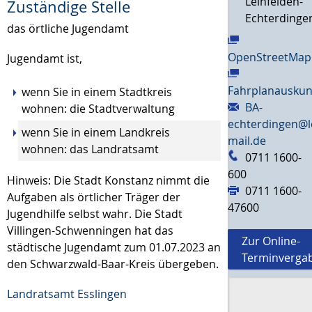
Leinfelden-
Zuständige Stelle
Echterdinge
das örtliche Jugendamt
OpenStreetMap
Jugendamt ist,
Fahrplanauskun
wenn Sie in einem Stadtkreis
BA-
wohnen: die Stadtverwaltung
echterdingen@l
wenn Sie in einem Landkreis
mail.de
wohnen: das Landratsamt
0711 1600-
600
Hinweis: Die Stadt Konstanz nimmt die
0711 1600-
Aufgaben als örtlicher Träger der
47600
Jugendhilfe selbst wahr. Die Stadt
Villingen-Schwenningen hat das
Zur Online-
städtische Jugendamt zum 01.07.2023 an
Terminverga
den Schwarzwald-Baar-Kreis übergeben.
Landratsamt Esslingen