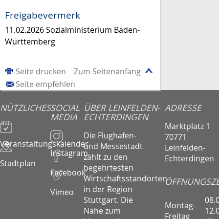
Freigabevermerk
11.02.2026 Sozialministerium Baden-
Württemberg
Seite drucken
Zum Seitenanfang
Seite empfehlen
NÜTZLICHES
SOCIAL
ÜBER LEINFELDEN-
ADRESSE
MEDIA
ECHTERDINGEN
Marktplatz 1
Die Flughafen-
70771
Veranstaltungskalender
und Messestadt
Leinfelden-
Instagram
zählt zu den
Echterdingen
Stadtplan
begehrtesten
Facebook
Wirtschaftsstandorten
ÖFFNUNGSZE
in der Region
Vimeo
08.
Stuttgart. Die
Montag-
12.
Nähe zum
Freitag