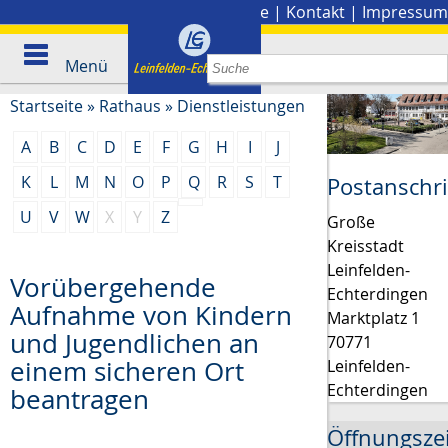
Stadtplan
|
Presse
|
Kontakt
|
Impressum
Menü
Startseite
»
Rathaus
»
Dienstleistungen
A
B
C
D
E
F
G
H
I
J
K
L
M
N
O
P
Q
R
S
T
Postanschri
U
V
W
X
Y
Z
Große
Kreisstadt
Leinfelden-
Vorübergehende
Echterdingen
Aufnahme von Kindern
Marktplatz 1
und Jugendlichen an
70771
einem sicheren Ort
Leinfelden-
Echterdingen
beantragen
Öffnungsze