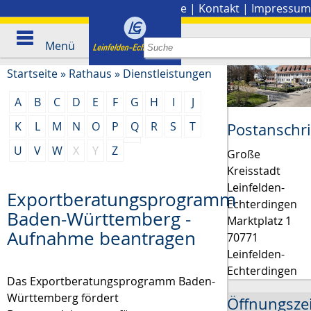
Stadtplan
|
Presse
|
Kontakt
|
Impressum
Menü
Startseite
»
Rathaus
»
Dienstleistungen
A
B
C
D
E
F
G
H
I
J
K
L
M
N
O
P
Q
R
S
T
Postanschri
U
V
W
X
Y
Z
Große
Kreisstadt
Leinfelden-
Exportberatungsprogramm
Echterdingen
Baden-Württemberg -
Marktplatz 1
Aufnahme beantragen
70771
Leinfelden-
Echterdingen
Das Exportberatungsprogramm Baden-
Württemberg fördert
Öffnungsze