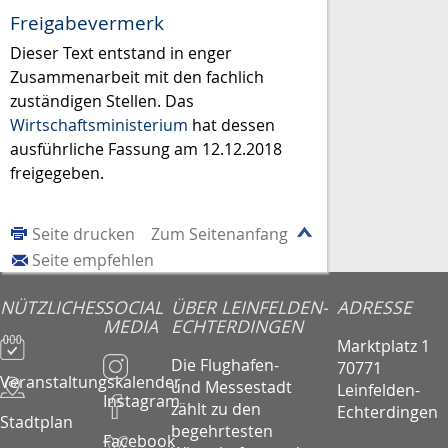
Freigabevermerk
Dieser Text entstand in enger
Zusammenarbeit mit den fachlich
zuständigen Stellen. Das
Wirtschaftsministerium
hat dessen
ausführliche Fassung am 12.12.2018
freigegeben.
Seite drucken
Zum Seitenanfang
Seite empfehlen
NÜTZLICHES
SOCIAL
ÜBER LEINFELDEN-
ADRESSE
MEDIA
ECHTERDINGEN
Marktplatz 1
Die Flughafen-
70771
Veranstaltungskalender
und Messestadt
Leinfelden-
Instagram
zählt zu den
Echterdingen
Stadtplan
begehrtesten
Facebook