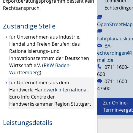
Leinfelden-
Exportberatungsprogramm besteht kein
Echterdinge
Rechtsanspruch.
OpenStreetMap
Zuständige Stelle
für Unternehmen aus Industrie,
Fahrplanauskun
Handel und Freien Berufen: das
BA-
Rationalisierungs- und
echterdingen@l
Innovationszentrum der Deutschen
mail.de
Wirtschaft e.V. (
RKW Baden-
0711 1600-
Württemberg
)
600
0711 1600-
für Unternehmen aus dem
47600
Handwerk:
Handwerk International
,
Euro Info Centre der
Zur Online-
Handwerkskammer Region Stuttgart
Terminverga
Leistungsdetails