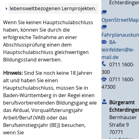
Echterdinge
lebensweltbezogenen Lernprojekten.
OpenStreetMap
Wenn Sie keinen Hauptschulabschluss
haben, können Sie durch die
Fahrplanauskun
erfolgreiche Teilnahme an einer
BA-
Abschlussprüfung einen dem
leinfelden@le-
Hauptschulabschluss gleichwertigen
mail.de
Bildungsstand erwerben.
0711 1600-
300
Hinweis:
Sind Sie noch keine 18 Jahren
0711 1600-
alt und haben Sie einen
47300
Hauptschulabschluss, müssen Sie in
Baden-Württemberg in der Regel einen
Bürgeramt
berufsvorbereitenden Bildungsgang wie
Echterdinge
das AVdual, Vorqualifizierungsjahr
Bernhäuser
Arbeit/Beruf (VAB) oder das
Straße 9
Berufseinstiegsjahr (BEJ) besuchen,
70771
wenn Sie