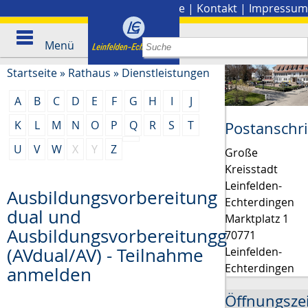
Stadtplan
|
Presse
|
Kontakt
|
Impressum
Menü
Startseite
»
Rathaus
»
Dienstleistungen
A
B
C
D
E
F
G
H
I
J
K
L
M
N
O
P
Q
R
S
T
Postanschri
U
V
W
X
Y
Z
Große
Kreisstadt
Leinfelden-
Ausbildungsvorbereitung
Echterdingen
dual und
Marktplatz 1
Ausbildungsvorbereitungg
70771
(AVdual/AV) - Teilnahme
Leinfelden-
Echterdingen
anmelden
Öffnungsze