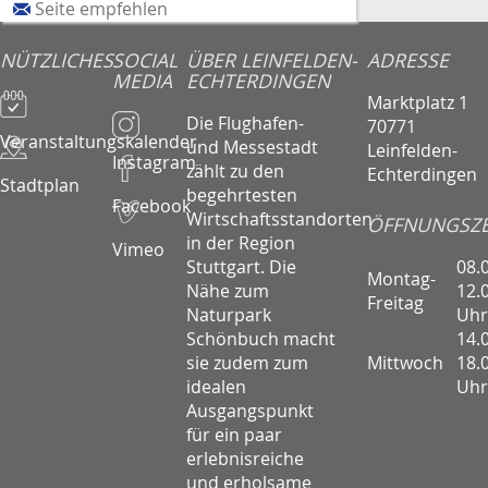
Seite empfehlen
NÜTZLICHES
SOCIAL
ÜBER LEINFELDEN-
ADRESSE
MEDIA
ECHTERDINGEN
Marktplatz 1
Die Flughafen-
70771
Veranstaltungskalender
und Messestadt
Leinfelden-
Instagram
zählt zu den
Echterdingen
Stadtplan
begehrtesten
Facebook
Wirtschaftsstandorten
ÖFFNUNGSZE
in der Region
Vimeo
08.
Stuttgart. Die
Montag-
12.
Nähe zum
Freitag
Uhr
Naturpark
14.
Schönbuch macht
Mittwoch
18.
sie zudem zum
Uhr
idealen
Ausgangspunkt
für ein paar
erlebnisreiche
und erholsame