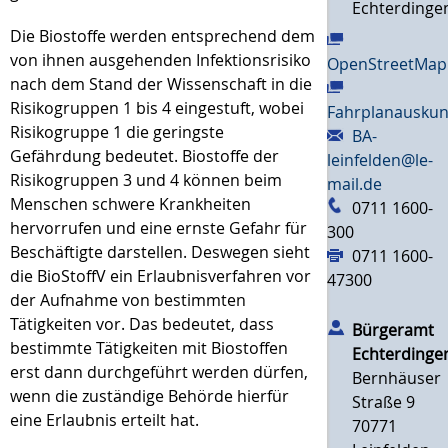
Echterdinge
Die Biostoffe werden entsprechend dem
von ihnen ausgehenden Infektionsrisiko
OpenStreetMap
nach dem Stand der Wissenschaft in die
Risikogruppen 1 bis 4 eingestuft, wobei
Fahrplanauskun
Risikogruppe 1 die geringste
BA-
Gefährdung bedeutet. Biostoffe der
leinfelden@le-
Risikogruppen 3 und 4 können beim
mail.de
Menschen schwere Krankheiten
0711 1600-
hervorrufen und eine ernste Gefahr für
300
Beschäftigte darstellen. Deswegen sieht
0711 1600-
die BioStoffV ein Erlaubnisverfahren vor
47300
der Aufnahme von bestimmten
Tätigkeiten vor. Das bedeutet, dass
Bürgeramt
bestimmte Tätigkeiten mit Biostoffen
Echterdinge
erst dann durchgeführt werden dürfen,
Bernhäuser
wenn die zuständige Behörde hierfür
Straße 9
eine Erlaubnis erteilt hat.
70771