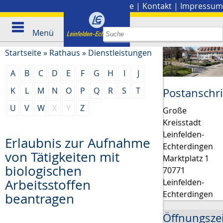
Stadtplan
|
Presse
|
Kontakt
|
Impressum
Menü
Startseite
»
Rathaus
»
Dienstleistungen
A
B
C
D
E
F
G
H
I
J
K
L
M
N
O
P
Q
R
S
T
Postanschri
U
V
W
X
Y
Z
Große
Kreisstadt
Leinfelden-
Erlaubnis zur Aufnahme
Echterdingen
von Tätigkeiten mit
Marktplatz 1
biologischen
70771
Arbeitsstoffen
Leinfelden-
Echterdingen
beantragen
Öffnungsze