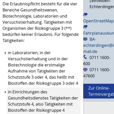
Leinfelden-
Die Erlaubnispflicht besteht für die vier
Echterdinge
Bereiche Gesundheitswesen,
Biotechnologie, Laboratorien und
OpenStreetMap
Versuchstierhaltung. Tätigkeiten mit
Organismen der Risikogruppe 3 (**)
Fahrplanauskun
bedürfen keiner Erlaubnis. Für folgende
BA-
Tätigkeiten:
echterdingen@l
mail.de
in Laboratorien, in der
0711 1600-
Versuchstierhaltung und in der
600
Biotechnologie die erstmalige
0711 1600-
Aufnahme von Tätigkeiten der
47600
Schutzstufe 3 oder 4, das heißt mit
Biostoffen der Risikogruppe 3 oder 4
Zur Online-
in Einrichtungen des
Terminverga
Gesundheitsdienstes Tätigkeiten der
Schutzstufe 4, also Tätigkeiten mit
Biostoffen der Risikogruppe 4