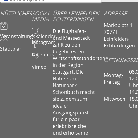
NÜTZLICHES
SOCIAL
ÜBER LEINFELDEN-
ADRESSE
MEDIA
ECHTERDINGEN
Marktplatz 1
Die Flughafen-
70771
Veranstaltungskalender
und Messestadt
Leinfelden-
Instagram
zählt zu den
Echterdingen
Stadtplan
begehrtesten
Facebook
Wirtschaftsstandorten
ÖFFNUNGSZE
in der Region
Vimeo
08.
Stuttgart. Die
Montag-
12.
Nähe zum
Freitag
Uhr
Naturpark
14.
Schönbuch macht
Mittwoch
18.
sie zudem zum
Uhr
idealen
Ausgangspunkt
für ein paar
erlebnisreiche
und erholsame