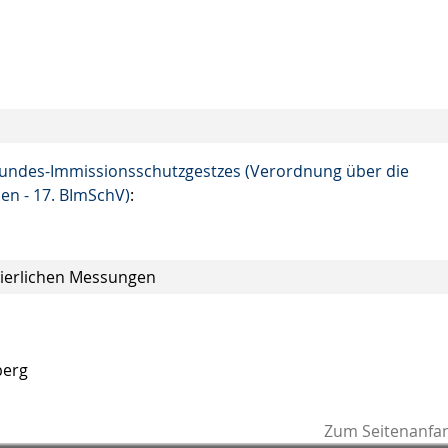
undes-Immissionsschutzgestzes (Verordnung über die
en - 17. BImSchV)
:
uierlichen Messungen
berg
Zum Seitenanfa