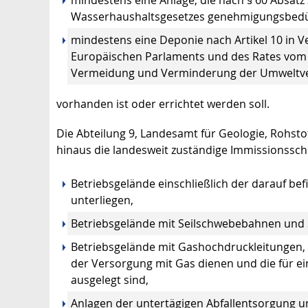
mindestens eine Anlage, die nach § 60 Absa
Wasserhaushaltsgesetzes genehmigungsbedürf
mindestens eine Deponie nach Artikel 10 in V
Europäischen Parlaments und des Rates vom 
Vermeidung und Verminderung der Umweltver
vorhanden ist oder errichtet werden soll.
Die Abteilung 9, Landesamt für Geologie, Rohst
hinaus die landesweit zuständige Immissionssc
Betriebsgelände einschließlich der darauf bef
unterliegen,
Betriebsgelände mit Seilschwebebahnen und 
Betriebsgelände mit Gashochdruckleitungen, d
der Versorgung mit Gas dienen und die für ei
ausgelegt sind,
Anlagen der untertägigen Abfallentsorgung u