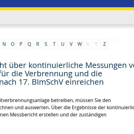
N
O
P
Q
R
S
T
U
V
W
X
Y
Z
ht über kontinuierliche Messungen 
 für die Verbrennung und die
nach 17. BImSchV einreichen
mitverbrennungsanlage betreiben, müssen Sie den
ichnen und auswerten. Über die Ergebnisse der kontinuierl
nen Messbericht erstellen und der zuständigen