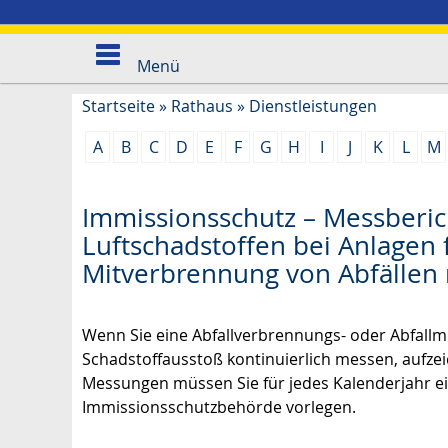
Menü
Startseite
»
Rathaus
»
Dienstleistungen
A
B
C
D
E
F
G
H
I
J
K
L
M
Immissionsschutz – Messberic
Luftschadstoffen bei Anlagen
Mitverbrennung von Abfällen 
Wenn Sie eine Abfallverbrennungs- oder Abfall
Schadstoffausstoß kontinuierlich messen, aufze
Messungen müssen Sie für jedes Kalenderjahr ei
Immissionsschutzbehörde vorlegen.