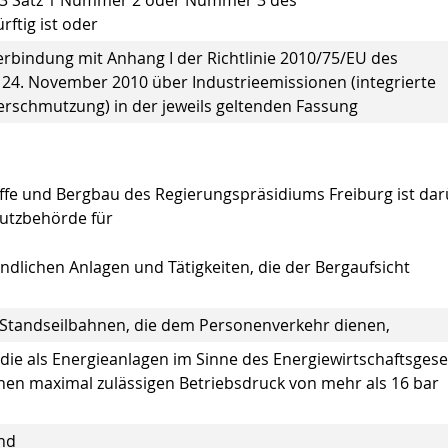
tz 3 Satz 1 Nummer 2 oder Nummer 3 des
tig ist oder
erbindung mit Anhang I der Richtlinie 2010/75/EU des
24. November 2010 über Industrieemissionen (integrierte
schmutzung) in der jeweils geltenden Fassung
offe und Bergbau des Regierungspräsidiums Freiburg ist da
hutzbehörde für
indlichen Anlagen und Tätigkeiten, die der Bergaufsicht
Standseilbahnen, die dem Personenverkehr dienen,
ie als Energieanlagen im Sinne des Energiewirtschaftsgese
nen maximal zulässigen Betriebsdruck von mehr als 16 bar
nd