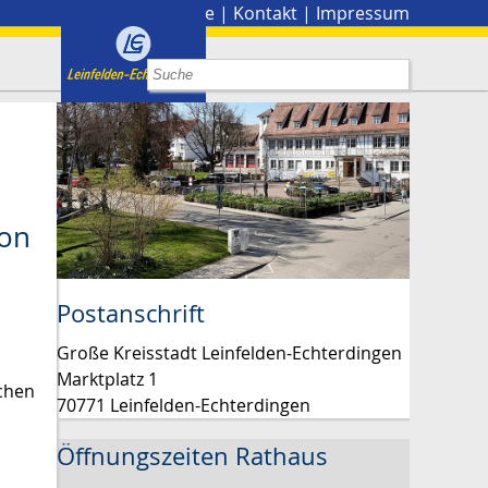
Stadtplan
|
Presse
|
Kontakt
|
Impressum
von
Postanschrift
Große Kreisstadt Leinfelden-Echterdingen
Marktplatz 1
ichen
70771 Leinfelden-Echterdingen
Öffnungszeiten Rathaus