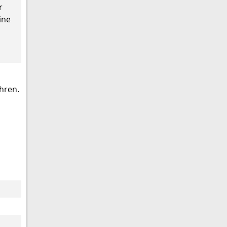
r
ine
hren.
s