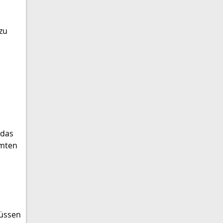
 zu
 das
mmten
müssen