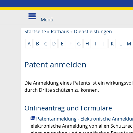
Menü
Startseite
»
Rathaus
»
Dienstleistungen
A
B
C
D
E
F
G
H
I
J
K
L
M
Patent anmelden
Die Anmeldung eines Patents ist ein wirkungsvo
durch Dritte schützen zu können.
Onlineantrag und Formulare
Patentanmeldung - Elektronische Anmeldu
elektronische Anmeldung von allen Schutzrech
eines deutschen und europäischen Patents m