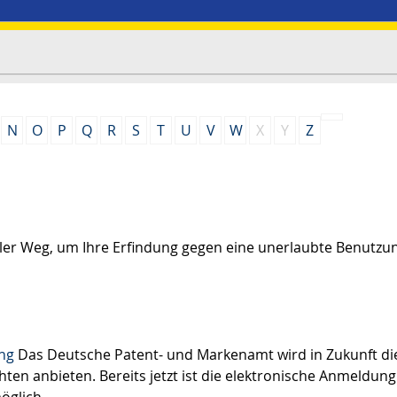
N
O
P
Q
R
S
T
U
V
W
X
Y
Z
ller Weg, um Ihre Erfindung gegen eine unerlaubte Benutzu
ng
Das Deutsche Patent- und Markenamt wird in Zukunft di
ten anbieten. Bereits jetzt ist die elektronische Anmeldung
öglich.