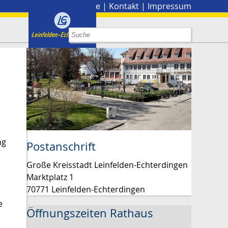
Stadtplan
|
Presse
|
Kontakt
|
Impressum
ng
Postanschrift
Große Kreisstadt Leinfelden-Echterdingen
Marktplatz 1
70771 Leinfelden-Echterdingen
e
Öffnungszeiten Rathaus