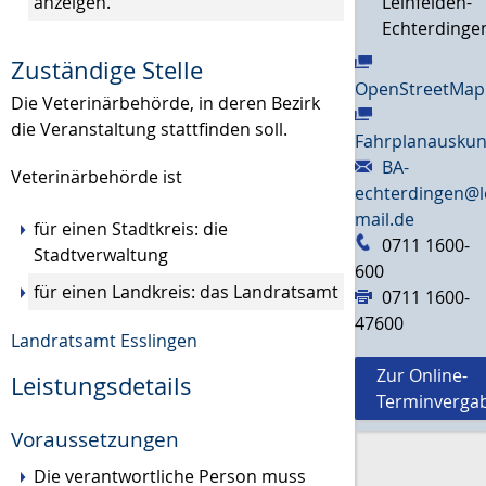
anzeigen
.
Leinfelden-
Echterdinge
Zuständige Stelle
OpenStreetMap
Die Veterinärbehörde, in deren Bezirk
die Veranstaltung stattfinden soll.
Fahrplanauskun
BA-
Veterinärbehörde ist
echterdingen@l
mail.de
für einen Stadtkreis: die
0711 1600-
Stadtverwaltung
600
für einen Landkreis: das Landratsamt
0711 1600-
47600
Landratsamt Esslingen
Zur Online-
Leistungsdetails
Terminverga
Voraussetzungen
Die verantwortliche Person muss