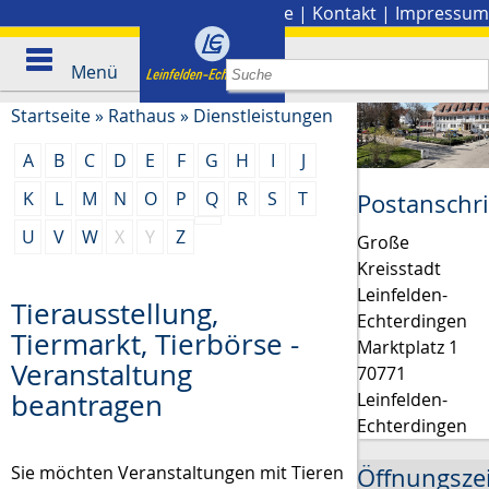
Stadtplan
|
Presse
|
Kontakt
|
Impressum
Menü
Startseite
»
Rathaus
»
Dienstleistungen
A
B
C
D
E
F
G
H
I
J
K
L
M
N
O
P
Q
R
S
T
Postanschri
U
V
W
X
Y
Z
Große
Kreisstadt
Leinfelden-
Tierausstellung,
Echterdingen
Tiermarkt, Tierbörse -
Marktplatz 1
Veranstaltung
70771
beantragen
Leinfelden-
Echterdingen
Sie möchten Veranstaltungen mit Tieren
Öffnungsze