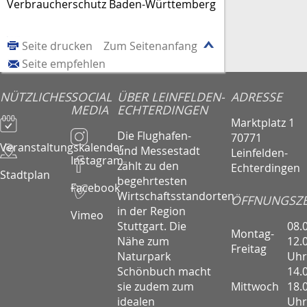
Verbraucherschutz Baden-Württemberg
Seite drucken
Zum Seitenanfang
Seite empfehlen
NÜTZLICHES
SOCIAL
ÜBER LEINFELDEN-
ADRESSE
MEDIA
ECHTERDINGEN
Marktplatz 1
Die Flughafen-
70771
Veranstaltungskalender
und Messestadt
Leinfelden-
Instagram
zählt zu den
Echterdingen
Stadtplan
begehrtesten
Facebook
Wirtschaftsstandorten
ÖFFNUNGSZE
in der Region
Vimeo
08.
Stuttgart. Die
Montag-
12.
Nähe zum
Freitag
Uhr
Naturpark
14.
Schönbuch macht
Mittwoch
18.
sie zudem zum
Uhr
idealen